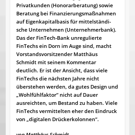
Privatkun­den (Hono­r­arbe­ra­tung) sowie
Be­ra­tung bei Fi­nanzierungs­maßnah­men
auf Ei­gen­kapitalbasis für mit­telständi­
sche Un­ternehmen (Un­ternehmerbank).
Das der FinTech-Bank unregulierte
FinTechs ein Dorn im Au­ge sind, macht
Vor­standsvorsitzen­der Mat­thäus
Schmidt mit sei­nem Kommentar
deutlich. Er ist der Ansicht, dass viele
FinTechs die nächsten Jahre nicht
überstehen werden, da gutes Design und
„Wohlfühlfaktor“ nicht auf Dauer
ausreichten, um Bestand zu haben. Viele
FinTechs vermittelten eher den Eindruck
von „digitalen Drückerkolonnen“.
von Matthäus Schmidt,