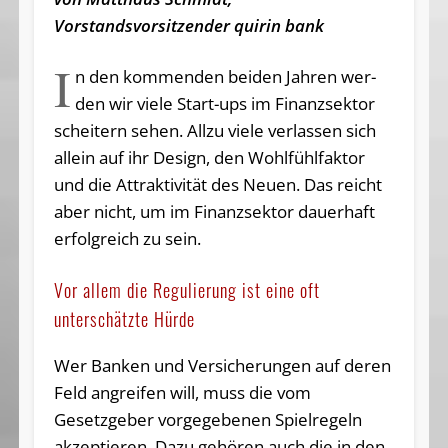
Vorstandsvorsitzender quirin bank
I
n den kommen­den bei­den Jah­ren wer­
den wir viele Start-ups im Fi­nanzsek­tor
scheitern se­hen. Allzu viele verlas­sen sich
allein auf ihr De­si­gn, den Wohlfühlfak­tor
und die At­traktivität des Neuen. Das reicht
aber nicht, um im Fi­nanzsek­tor dau­erhaft
erfolg­reich zu sein.
Vor allem die Regulierung ist eine oft
unterschätzte Hürde
Wer Banken und Versicherungen auf deren
Feld angreifen will, muss die vom
Gesetzgeber vorgegebenen Spielregeln
akzeptieren. Dazu gehören auch die in den