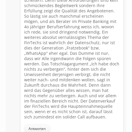
scheitern. Denn diese Anforderungen sind kein
schmückendes Begleitwerk sondern ihre
Erfüllung zeigt die Qualität des Angebotenen.
So lästig sie auch manchmal erscheinen
mögen, und als Berater im Private Banking mit
4o jähriger Berufserfahrung weiss ich, wovon
ich rede, sie sind dringend notwendig. Ein
weiteres absolut vernalässigtes Thema der
FinTechs ist wahrlich der Datenschutz, nur ist
dies der Generation „Fratzebook“ bzw.
„WhatsApp“ eher egal. Das Dumme ist nur,
dass wir Alle irgendwann die Folgen spüren
werden. Das Totschlagargument „Ich habe doch
nichts zu verbergen“, hinter dem sich die
Unwissenheit derjenigen verbirgt, die nicht
weiter nach- und mitdenken wollen, sagt in
Zukunft durchaus die Wahrheit. Denn dann
wird das Gegenüber alles wissen, man hat
nichts mehr zu verbergen. Auch und vor allem
im finaziellen Bereich nicht. Der Datenverkauf
der FinTechs wird die Haupteinnahmequelle
sein, wenn er es nicht schon ist, darauf lässt
sich zumindest ein solider Call aufbauen.
Antworten