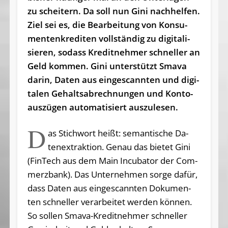
zu scheitern. Da soll nun Gini nachhelfen.
Ziel sei es, die Be­ar­bei­tung von Kon­su­
men­ten­kre­di­ten voll­stän­dig zu di­gi­ta­li­
sie­ren, so­dass Kre­dit­neh­mer schnel­ler an
Geld kom­men. Gi­ni un­ter­stützt Sma­va
dar­in, Da­ten aus ein­ge­scann­ten und di­gi­
ta­len Ge­halts­ab­rech­nun­gen und Kon­to­
aus­zü­gen au­to­ma­ti­siert auszulesen.
D
as Stichwort heißt: se­man­ti­sche Da­
ten­ex­trak­ti­on. Ge­nau das bie­tet Gi­ni
(Fin­Tech aus dem Main In­cu­ba­tor der Com­
merz­bank). Da­s ­Un­ter­neh­men sorge da­für,
dass Da­ten aus ein­ge­scann­ten Do­ku­men­
ten schnel­ler ver­ar­bei­tet wer­den kön­nen.
So sol­len Sma­va-Kre­dit­neh­mer schnel­ler