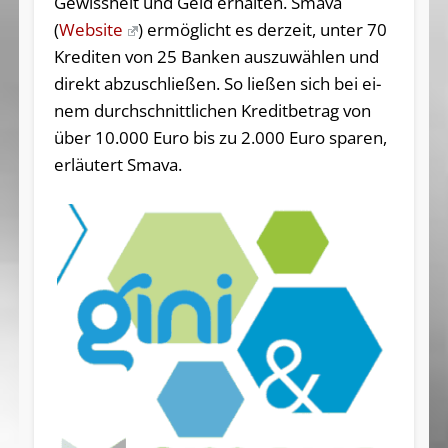
Ge­wiss­heit und Geld er­hal­ten. S­ma­va
(
Website
) er­mög­licht es der­zeit, un­ter 70
Kre­di­ten von 25 Ban­ken auszuwählen und
di­rekt ab­zu­schlie­ßen. So ließen sich bei ei­
nem durch­schnitt­li­chen Kre­dit­be­trag von
über 10.000 Eu­ro bis zu 2.000 Eu­ro spa­ren,
er­läu­tert Sma­va.