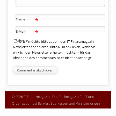
*
Name
*
E-Mail-
Adresse
Ja, ich möchte bitte zudem den IT Finanzmagazin-
Newsletter abonnieren. Bitte NUR anklicken, wenn Sie
wirklich den Newsletter erhalten möchten - für das
Absenden des Kommentars ist es nicht notwendig!
© 2026 IT Finanzmagazin - Das Fachmagazin für IT und
Organisation bei Banken, Sparkassen und Versicherungen