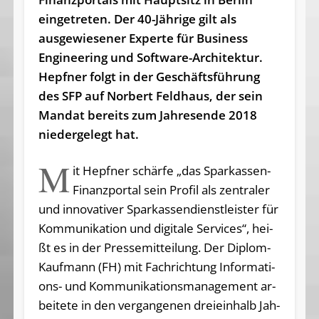
eingetreten. Der 40-Jährige gilt als
ausgewiesener Ex­perte für Business
Engineering und Software-Architektur.
Hepfner folgt in der Ge­schäftsführung
des SFP auf Norbert Feldhaus, der sein
Mandat bereits zum Jahresende 2018
niedergelegt hat.
M
it Hepfner schärfe „das Sparkassen-
Finanzportal sein Pro­fil als zen­tra­ler
und in­no­va­ti­ver Spar­kas­sen­dienst­leis­ter für
Kom­mu­ni­ka­ti­on und di­gi­ta­le Ser­vices“, hei­
ßt es in der Pres­se­mit­tei­lung. Der Di­plom-
Kauf­mann (FH) mit Fach­rich­tung In­for­ma­ti­
ons- und Kom­mu­ni­ka­ti­ons­ma­nage­ment ar­
bei­te­te in den ver­gan­ge­nen drei­ein­halb Jah­