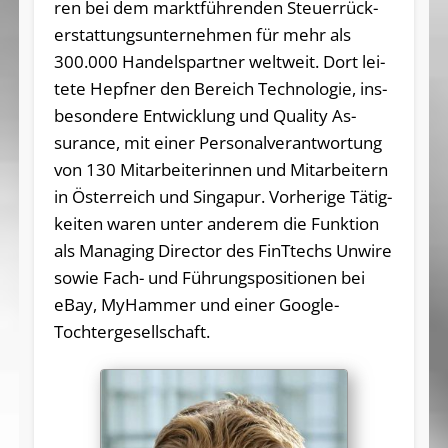
ren bei dem markt­füh­ren­den Steu­er­rück­
er­stat­tungs­un­ter­neh­­men für mehr als
300.000 Han­­dels­part­ner welt­weit. Dort lei­
te­te He­pfner den Be­reich Tech­no­lo­gie, ins­
be­son­de­re Ent­wick­lung und Qua­li­ty As­
suran­ce, mit ei­ner Per­so­nal­ver­ant­wor­­tung
von 130 ­Mit­ar­bei­te­rin­nen und Mit­ar­bei­tern
in Ös­ter­reich und Sin­ga­pur. Vor­he­ri­ge Tä­tig­
kei­ten wa­ren un­ter an­de­rem die Funk­ti­on
als Ma­na­ging Di­rec­tor des FinTtechs Un­wire
so­wie Fach- und Füh­rungs­po­si­tio­nen bei
eBay, My­Ham­mer und ei­ner Goog­le-
Tochtergesellschaft.