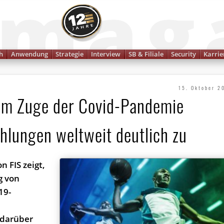
Finanzmagazin
h
Anwendung
Strategie
Interview
SB & Filiale
Security
Karrie
15. Oktober 2
 Im Zuge der Covid-Pandemie
hlungen weltweit deutlich zu
n FIS zeigt,
g von
19-
 darüber