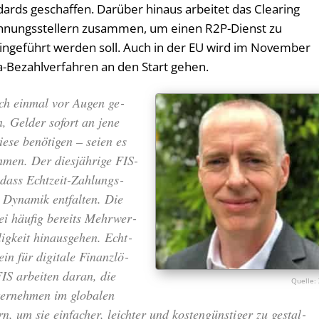
dards geschaffen. Darüber hinaus arbeitet das Clearing
hnungsstellern zusammen, um einen R2P-Dienst zu
 eingeführt werden soll. Auch in der EU wird im November
a-Bezahlverfahren an den Start gehen.
och ein­mal vor Au­gen ge­
, Gel­der so­fort an je­ne
e­se be­nö­ti­gen – sei­en es
h­men. Der dies­jäh­ri­ge FIS-
 dass Echt­zeit-Zah­lungs­
e Dy­na­mik ent­fal­ten. Die
bei häu­fig be­reits Mehr­wer­
ig­keit hin­aus­ge­hen. Echt­
n für di­gi­ta­le Fi­nanz­lö­
S ar­bei­ten dar­an, die
ter­neh­men im glo­ba­len
n, um sie ein­fa­cher, leich­ter und kos­ten­güns­ti­ger zu ge­stal­