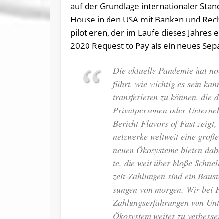
auf der Grundlage internationaler Stan
House in den USA mit Banken und Rec
pilotieren, der im Laufe dieses Jahres
2020 Request to Pay als ein neues Sep
Die ak­tu­el­le Pan­de­mie hat n
führt, wie wich­tig es sein kann
trans­fe­rie­ren zu kön­nen, die di
Pri­vat­per­so­nen oder Un­ter­ne
Be­richt Fla­vors of Fast zeigt,
netz­wer­ke welt­weit ei­ne gro­ß
neu­en Öko­sys­te­me bie­ten da­
te, die weit über blo­ße Schnel­l
zeit-Zah­lun­gen sind ein Bau­stei
sun­gen von mor­gen. Wir bei FI
Zah­lungs­er­fah­run­gen von Un­
Öko­sys­tem wei­ter zu ver­bes­ser