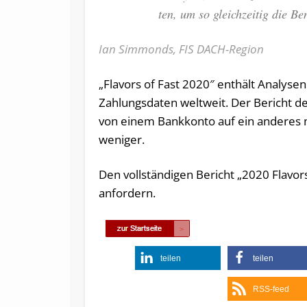
ten, um so gleich­zei­tig die Be­
Ian Simmonds, FIS DACH-Region
„Flavors of Fast 2020″ enthält Analyse
Zahlungsdaten weltweit. Der Bericht de
von einem Bankkonto auf ein anderes m
weniger.
Den vollständigen Bericht „2020 Flavor
anfordern.
teilen
teilen
RSS-feed