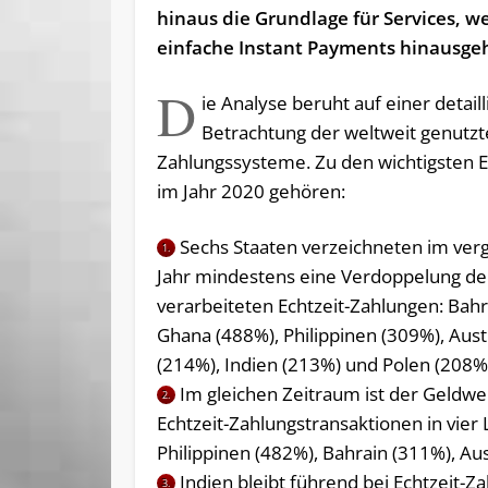
hinaus die Grundlage für Services, w
einfache Instant Payments hinausge
D
ie Analyse beruht auf einer detaill
Betrachtung der weltweit genutz
Zahlungssysteme. Zu den wichtigsten 
im Jahr 2020 gehören:
Sechs Staaten verzeichneten im ve
1.
Jahr mindestens eine Verdoppelung de
verarbeiteten Echtzeit-Zahlungen: Bahr
Ghana (488%), Philippinen (309%), Aust
(214%), Indien (213%) und Polen (208%
Im gleichen Zeitraum ist der Geldwe
2.
Echtzeit-Zahlungstransaktionen in vie
Philippinen (482%), Bahrain (311%), Au
Indien bleibt führend bei Echtzeit-Z
3.