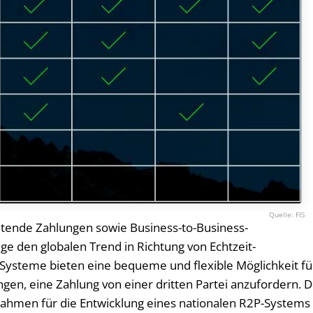
FIS
itende Zahlungen sowie Business-to-Business-
ge den globalen Trend in Richtung von Echtzeit-
Systeme bieten eine bequeme und flexible Möglichkeit fü
n, eine Zahlung von einer dritten Partei anzufordern. D
 Rahmen für die Entwicklung eines nationalen R2P-Systems