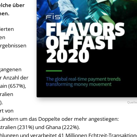
elche über
hen.
ierten
ten
Ergebnissen
rgangenen
r Anzahl der
ain (657%),
ralien
).
rt von
r Ländern um das Doppelte oder mehr angestiegen:
stralien (231%) und Ghana (222%).
ahlungen und verarbeitet 41 Millionen Echtzeit-Transaktio