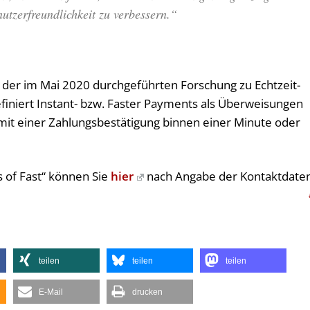
nut­zer­freund­lich­keit zu verbessern.“
n der im Mai 2020 durchgeführten Forschung zu Echtzeit-
finiert Instant- bzw. Faster Payments als Überweisungen
it einer Zahlungsbestätigung binnen einer Minute oder
s of Fast“ können Sie
hier
nach Angabe der Kontaktdate
teilen
teilen
teilen
E-Mail
drucken