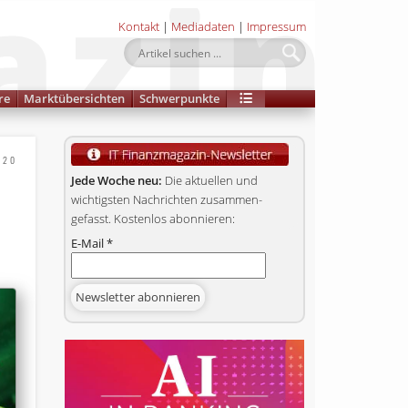
Kontakt
|
Mediadaten
|
Impressum
re
Marktübersichten
Schwerpunkte
020
Jede Woche neu:
Die aktuellen und
wichtigsten Nachrichten zusammen­
gefasst. Kostenlos abonnieren:
E-Mail
*