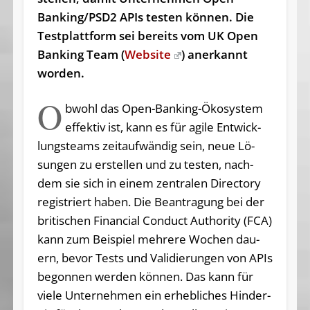
Banking/PSD2 APIs testen können. Die
Testplattform sei bereits vom UK Open
Banking Team (
Website
) anerkannt
worden.
O
bwohl das Open-Ban­king-Öko­sys­tem
ef­fek­tiv ist, kann es für agi­le Ent­wick­
lungs­teams zeit­auf­wän­dig sein, neue Lö­
sun­gen zu er­stel­len und zu tes­ten, nach­
dem sie sich in ei­nem zen­tra­len Di­rec­to­ry
re­gis­triert ha­ben. Die Be­an­tra­gung bei der
bri­ti­schen Fi­nan­ci­al Con­duct Aut­ho­ri­ty (FCA)
kann zum Bei­spiel meh­re­re Wo­chen dau­
ern, be­vor Tests und Va­li­die­run­gen von APIs
be­gon­nen wer­den kön­nen. Das kann für
vie­le Un­ter­neh­men ein er­heb­li­ches Hin­der­