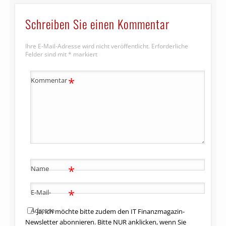
Schreiben Sie einen Kommentar
Ihre E-Mail-Adresse wird nicht veröffentlicht.
Erforderliche
Felder sind mit
*
markiert
*
Kommentar
*
Name
*
E-Mail-
Adresse
Ja, ich möchte bitte zudem den IT Finanzmagazin-
Newsletter abonnieren. Bitte NUR anklicken, wenn Sie