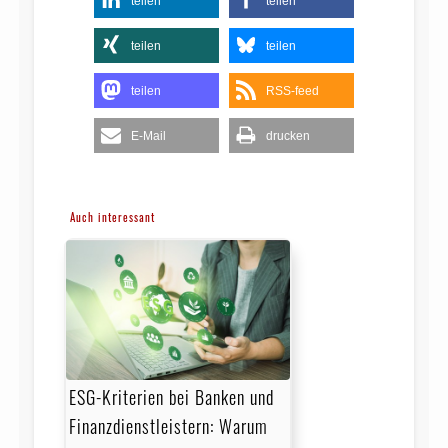
teilen
teilen
teilen
teilen
teilen
RSS-feed
E-Mail
drucken
Auch interessant
ESG-Kriterien bei Banken und
Finanzdienstleistern: Warum