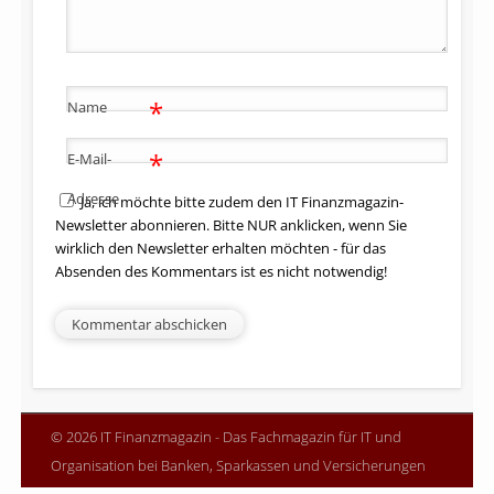
*
Name
*
E-Mail-
Adresse
Ja, ich möchte bitte zudem den IT Finanzmagazin-
Newsletter abonnieren. Bitte NUR anklicken, wenn Sie
wirklich den Newsletter erhalten möchten - für das
Absenden des Kommentars ist es nicht notwendig!
© 2026 IT Finanzmagazin - Das Fachmagazin für IT und
Organisation bei Banken, Sparkassen und Versicherungen