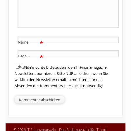
*
Name
*
E-Mail-
Adresse
Ja, ich möchte bitte zudem den IT Finanzmagazin-
Newsletter abonnieren. Bitte NUR anklicken, wenn Sie
wirklich den Newsletter erhalten möchten - für das
Absenden des Kommentars ist es nicht notwendig!
© 2026 IT Finanzmagazin - Das Fachmagazin für IT und