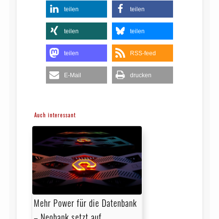
teilen
teilen
teilen
teilen
teilen
RSS-feed
E-Mail
drucken
Auch interessant
Mehr Power für die Datenbank
– Neobank setzt auf