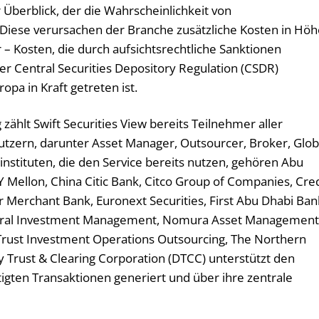
 Überblick, der die Wahrscheinlichkeit von
. Diese verursachen der Branche zusätzliche Kosten in Hö
r – Kosten, die durch aufsichtsrechtliche Sanktionen
der Central Securities Depository Regulation (CSDR)
ropa in Kraft getreten ist.
ählt Swift Securities View bereits Teilnehmer aller
utzern, darunter Asset Manager, Outsourcer, Broker, Glob
nstituten, die den Service bereits nutzen, gehören Abu
 Mellon, China Citic Bank, Citco Group of Companies, Cred
r Merchant Bank, Euronext Securities, First Abu Dhabi Ban
eneral Investment Management, Nomura Asset Management
ust Investment Operations Outsourcing, The Northern
 Trust & Clearing Corporation (DTCC) unterstützt den
ätigten Transaktionen generiert und über ihre zentrale