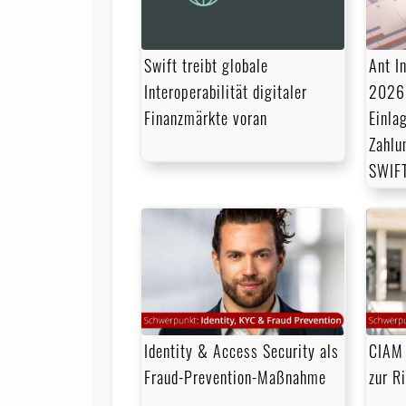
Swift treibt globale
Ant I
Interoperabilität digitaler
2026:
Finanzmärkte voran
Einla
Zahlu
SWIF
Identity & Access Security als
CIAM 
Fraud-Prevention-Maßnahme
zur R