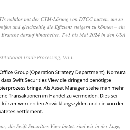
TIs nahtlos mit der CTM-Lösung von DTCC nutzen, um so
eifen und gleichzeitig die Effizienz steigern zu können – ein
ie Branche darauf hinarbeitet, T+1 bis Mai 2024 in den USA
stitutional Trade Processing, DTCC
 Office Group (Operation Strategy Department), Nomura
 dass Swift Securities View die dringend benötigte
pierprozess bringe. Als Asset Manager stehe man mehr
ene Transaktionen im Handel zu vermeiden. Dies sei
r kürzer werdenden Abwicklungszyklen und die von der
pätetes Settlement.
z, die Swift Securities View bietet, sind wir in der Lage,