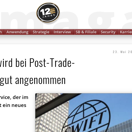
Finanzmagazin
h
Anwendung
Strategie
Interview
SB & Filiale
Security
Karrie
23. Mai 2
wird bei Post-Trade-
 gut angenommen
rvice, der im
t ein neues