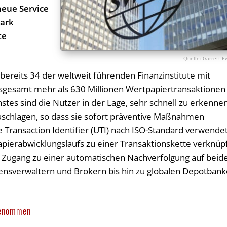
neue Service
tark
te
Garrett E
 bereits 34 der weltweit führenden Finanzinstitute mit
gesamt mehr als 630 Millionen Wertpapiertransaktionen
nstes sind die Nutzer in der Lage, sehr schnell zu erkennen
lzuschlagen, so dass sie sofort präventive Maßnahmen
 Transaction Identifier (UTI) nach ISO-Standard verwendet
apierabwicklungslaufs zu einer Transaktionskette verknüpf
r Zugang zu einer automatischen Nachverfolgung auf beid
ensverwaltern und Brokern bis hin zu globalen Depotban
ngenommen