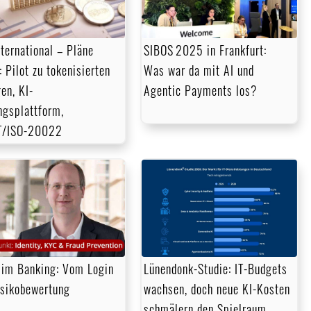
nternational – Pläne
SIBOS 2025 in Frankfurt:
 Pilot zu tokenisierten
Was war da mit AI und
gen, KI-
Agentic Payments los?
ngsplattform,
T/ISO-20022
im Banking: Vom Login
Lünendonk-Studie: IT-Budgets
isikobewertung
wachsen, doch neue KI-Kosten
schmälern den Spielraum