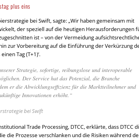
stag plus eins
ierstrategie bei Swift, sagte: „Wir haben gemeinsam mit
ckelt, der speziell auf die heutigen Herausforderungen f
ugeschnitten ist – von der Vermeidung aufsichtsrechtlich
 hin zur Vorbereitung auf die Einführung der Verkürzung d
einen Tag (T+1)‘.
 unserer Strategie, sofortige, reibungslose und interoperable
öglichen. Der Service hat das Potenzial, die Branche
dem er die Abwicklungseffizienz für die Marktteilnehmer und
zukünftige Innovationen erhöht.“
strategie bei Swift
stitutional Trade Processing, DTCC, erklärte, dass DTCC d
die die Prozesse verschlanken und die Risiken während de