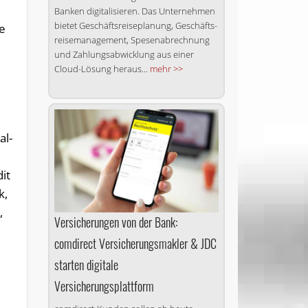
Banken digitalisieren. Das Unternehmen
bietet Geschäftsreiseplanung, Ge­schäfts­
he
rei­se­ma­nage­ment, Spesenabrechnung
und Zahlungsabwicklung aus einer
Cloud-Lösung heraus...
mehr >>
al-
it
k,
,
Versicherungen von der Bank:
comdirect Versicherungs­makler & JDC
starten digitale
Versicherungsplattform