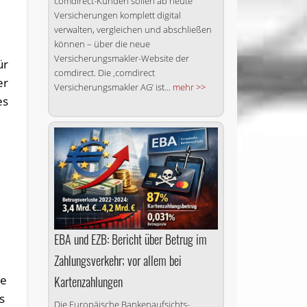
comdirect-Kunden sollen ab heute
Versicherungen komplett digital
verwalten, vergleichen und abschließen
können – über die neue
Versicherungsmakler-Website der
ür
comdirect. Die ‚comdirect
er
Versicherungsmakler AG‘ ist...
mehr >>
es
EBA und EZB: Bericht über Betrug im
Zahlungsverkehr; vor allem bei
ie
Kartenzahlungen
s
Die Europäische Banken­aufsichts­