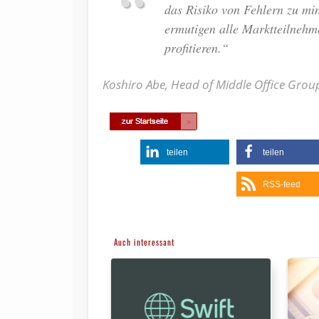
das Risiko von Fehlern zu min
ermutigen alle Marktteilnehme
profitieren.“
Koshiro Abe, Head of Middle Office G
teilen
teilen
RSS-feed
Auch interessant