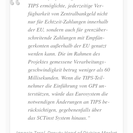
TIPS er­mög­lich­te, je­der­zei­ti­ge Ver­
füg­bar­keit von Zen­tral­bank­geld nicht
nur für Echt­zeit-Zah­lun­gen in­ner­halb
der EU, son­dern auch für grenz­über­
schrei­ten­de Zah­lun­gen mit Emp­fän­
ger­kon­ten au­ßer­halb der EU ge­nutzt
wer­den kann. Die im Rah­men des
Pro­jek­tes ge­mes­se­ne Ver­ar­bei­tungs­
ge­schwin­dig­keit be­trug we­ni­ger als 60
Mil­li­se­kun­den. Wenn die TIPS-Teil­
neh­mer die Ein­füh­rung von GPI un­
ter­stüt­zen, wür­de das Eu­ro­sys­tem die
not­wen­di­gen Än­de­run­gen an TIPS be­
rück­sich­ti­gen, ge­ge­be­nen­falls über
das SC­Tinst Sys­tem hinaus.“
Ignacio Terol, Deputy Head of Division Market