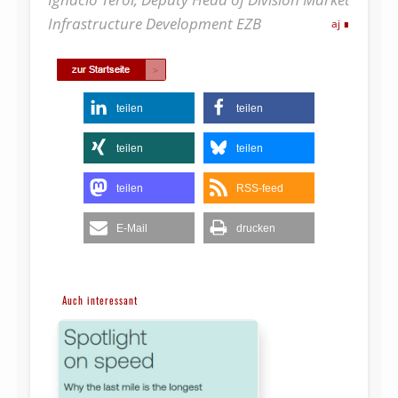
Infrastructure Development EZB
aj
teilen
teilen
teilen
teilen
teilen
RSS-feed
E-Mail
drucken
Auch interessant