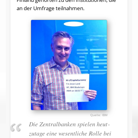
an der Umfrage teilnahmen.
IBM
Die Zen­tral­ban­ken spie­len heut­
zu­ta­ge ei­ne we­sent­li­che Rol­le bei