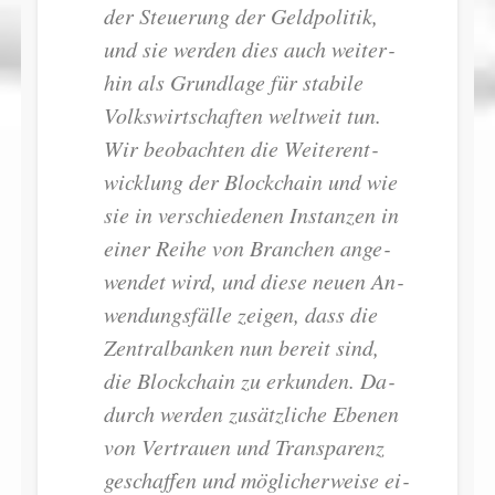
der Steue­rung der Geld­po­li­tik,
und sie wer­den dies auch wei­ter­
hin als Grund­la­ge für sta­bi­le
Volks­wirt­schaf­ten welt­weit tun.
Wir be­ob­ach­ten die Wei­ter­ent­
wick­lung der Block­chain und wie
sie in ver­schie­de­nen In­stan­zen in
ei­ner Rei­he von Bran­chen an­ge­
wen­det wird, und die­se neu­en An­
wen­dungs­fäl­le zei­gen, dass die
Zen­tral­ban­ken nun be­reit sind,
die Block­chain zu er­kun­den. Da­
durch wer­den zu­sätz­li­che Ebe­nen
von Ver­trau­en und Trans­pa­renz
ge­schaf­fen und mög­li­cher­wei­se ei­