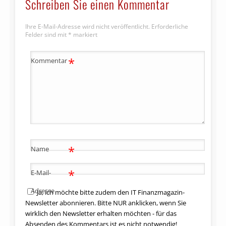
Schreiben Sie einen Kommentar
Ihre E-Mail-Adresse wird nicht veröffentlicht.
Erforderliche
Felder sind mit
*
markiert
*
Kommentar
*
Name
*
E-Mail-
Adresse
Ja, ich möchte bitte zudem den IT Finanzmagazin-
Newsletter abonnieren. Bitte NUR anklicken, wenn Sie
wirklich den Newsletter erhalten möchten - für das
Absenden des Kommentars ist es nicht notwendig!