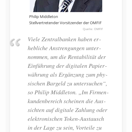
Philip Middleton
Stellvertretender Vorsitzender der OMFIF
OMFIF
Viele Zen­tral­ban­ken ha­ben er­
heb­li­che An­stren­gun­gen un­ter­
nom­men, um die Ren­ta­bi­li­tät der
Ein­füh­rung der di­gi­ta­len Pa­pier­
wäh­rung als Er­gän­zung zum phy­
si­schen Bar­geld zu un­ter­su­chen“,
so Phi­lip Midd­le­ton. „Im Fir­men­
kun­den­be­reich schei­nen die Aus­
sich­ten auf di­gi­ta­le Zah­lung oder
elek­tro­ni­schen To­ken-Aus­tausch
in der La­ge zu sein, Vor­tei­le zu