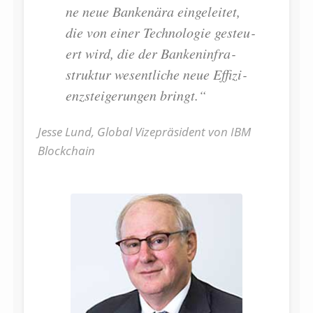
ne neue Ban­ken­ära ein­ge­lei­tet,
die von ei­ner Tech­no­lo­gie ge­steu­
ert wird, die der Ban­ken­in­fra­
struk­tur we­sent­li­che neue Ef­fi­zi­
enz­stei­ge­run­gen bringt.“
Jesse Lund, Global Vizepräsident von IBM
Blockchain