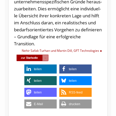
un­ter­neh­mens­spe­zi­fi­schen Grün­de her­aus­
zu­ar­bei­ten. Dies er­mög­licht ei­ne in­di­vi­du­el­
le Über­sicht ih­rer kon­kre­ten La­ge und hilft
im An­schluss dar­an, ein rea­lis­ti­sches und
be­darfs­ori­en­tier­tes Vor­ge­hen zu de­fi­nie­ren
– Grund­la­ge für ei­ne er­folg­rei­che
Transition.
Nehir Safak-Turhan und Martin Dill, GFT Technologies
teilen
teilen
teilen
teilen
teilen
RSS-feed
E-Mail
drucken