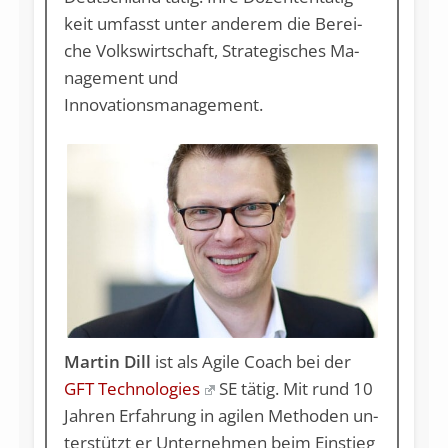
keit um­fasst un­ter an­de­rem die Be­rei­
che Volks­wirt­schaft, Stra­te­gi­sches Ma­
nage­ment und
Innovationsmanagement.
Martin Dill
ist als Agile Coach bei der
GFT Technologies
SE tä­tig. Mit rund 10
Jah­ren Er­fah­rung in agi­len Me­tho­den un­
ter­stützt er Un­ter­neh­men beim Ein­stieg