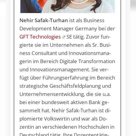
Nehir Safak-Turhan
ist als Business
Development Manager Germany bei der
GFT Technologies
SE tätig. Zu­vor fun­
gier­te sie im Un­ter­neh­men als Sr. Busi­
ness Con­sul­tant und In­no­va­ti­ons­ma­na­
ge­rin im Be­reich Di­gi­ta­le Trans­for­ma­ti­on
und In­no­va­ti­ons­ma­nage­ment. Sie ver­
fügt über Füh­rungs­er­fah­rung im Be­reich
stra­te­gi­sche Ge­schäfts­feld­pla­nung und
Un­ter­neh­mens­ent­wick­lung, die sie u.a.
bei ei­ner bun­des­weit ak­ti­ven Bank ge­
sam­melt hat. Ne­hir Safak-Tur­han ist di­
plo­mier­te Volks­wir­tin und war als Do­
zen­tin an ver­schie­de­nen Hoch­schu­len in
Deutsch­land tä­tig. Ih­re Do­zen­ten­tä­tig­