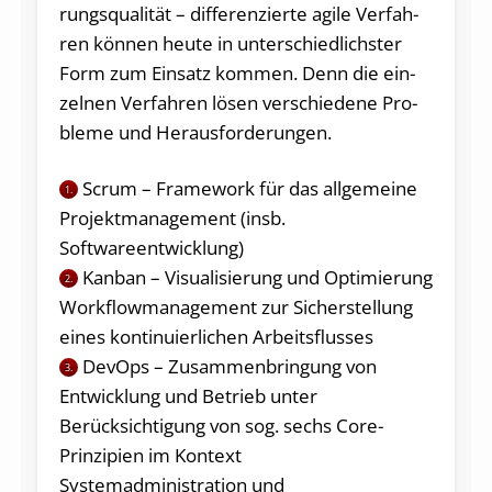
rungs­qua­li­tät – dif­fe­ren­zier­te agi­le Ver­fah­
ren kön­nen heu­te in un­ter­schied­lichs­ter
Form zum Ein­satz kom­men. Denn die ein­
zel­nen Ver­fah­ren lö­sen ver­schie­de­ne Pro­
ble­me und Herausforderungen.
Scrum – Framework für das allgemeine
1.
Projektmanagement (insb.
Softwareentwicklung)
Kanban – Visualisierung und Optimierung
2.
Workflowmanagement zur Sicherstellung
eines kontinuierlichen Arbeitsflusses
DevOps – Zusammenbringung von
3.
Entwicklung und Betrieb unter
Berücksichtigung von sog. sechs Core-
Prinzipien im Kontext
Systemadministration und