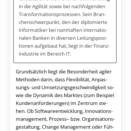
in die Agi­li­tät so­wie bei nach­fol­gen­den
Trans­for­ma­ti­ons­pro­zes­sen. Sein Bran­
chen­schwer­punkt, den der di­plo­mier­te
In­for­ma­ti­ker bei nam­haf­ten in­ter­na­tio­
na­len Ban­ken in di­ver­sen Lei­tungs­po­si­
tio­nen auf­ge­baut hat, liegt in der Fi­nanz­
in­dus­trie im Bereich IT.
Grundsätzlich liegt die Be­son­der­heit agi­ler
Me­tho­den dar­in, dass Fle­xi­bi­li­tät, An­pas­
sungs- und Um­set­zungs­ge­schwin­dig­keit so­
wie die Dy­na­mik des Mark­tes (zum Bei­spiel
Kun­den­an­for­de­run­gen) im Zen­trum ste­
hen. Ob Soft­ware­ent­wick­lung, In­no­va­ti­ons­
ma­nage­ment, Pro­zess– bzw. Or­ga­ni­sa­ti­ons­
ge­stal­tung, Chan­ge Ma­nage­ment oder Füh­