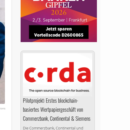
Pilotprojekt: Erstes block­chain­
basiertes Wertpapier­geschäft von
ions
Commerzbank, Continental & Siemens
Die Commerzbank, Continental und