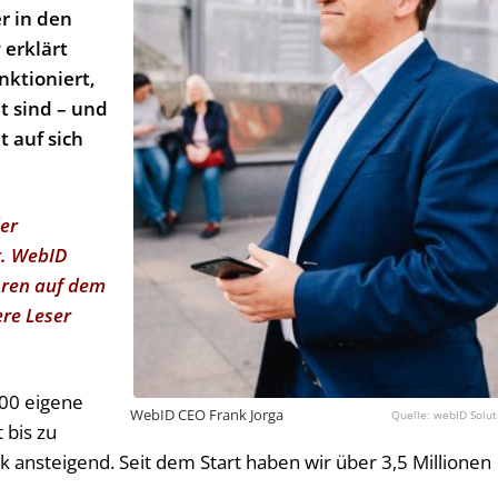
 in den
 erklärt
nktioniert,
 sind – und
 auf sich
der
t. WebID
ahren auf dem
ere Leser
500 eigene
WebID CEO Frank Jorga
webID Solut
 bis zu
 ansteigend. Seit dem Start haben wir über 3,5 Millionen