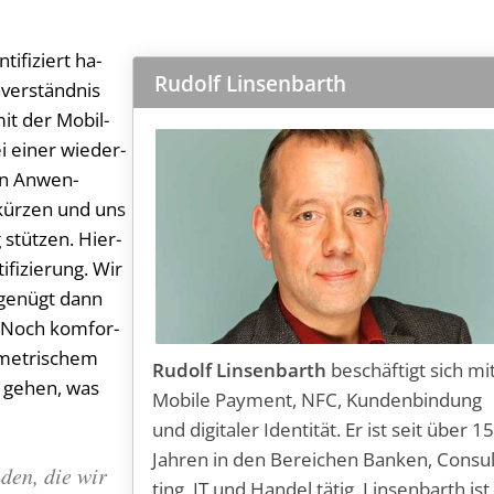
i­fi­ziert ha­
Rudolf Linsenbarth
ver­ständ­nis
it der Mo­bil­
 ei­ner wie­der­
ren An­wen­
­kür­zen und uns
ng stüt­zen. Hier­
­fi­zie­rung. Wir
 ge­nügt dann
. Noch kom­for­
­me­tri­schem
Rudolf Linsenbarth
be­schäf­tigt sich mi
 ge­hen, was
Mo­bi­le Pay­ment, NFC, Kun­den­bin­dung
und di­gi­ta­ler Iden­ti­tät. Er ist seit über 1
Jah­ren in den Be­rei­chen Ban­ken, Con­sul
­den, die wir
ting, IT und Han­del tä­tig. Lin­sen­barth ist