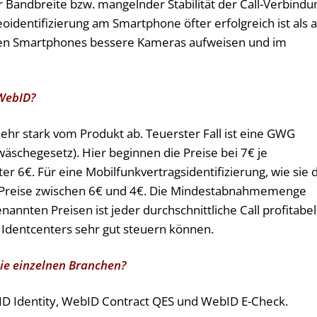
r Bandbreite bzw. mangelnder Stabilität der Call-Verbindu
deoidentifizierung am Smartphone öfter erfolgreich ist als
chen Smartphones bessere Kameras aufweisen und im
 WebID?
sehr stark vom Produkt ab. Teuerster Fall ist eine GWG
äschegesetz). Hier beginnen die Preise bei 7€ je
er 6€. Für eine Mobilfunkvertragsidentifizierung, wie sie 
e Preise zwischen 6€ und 4€. Die Mindestabnahmemenge
nannten Preisen ist jeder durchschnittliche Call profitabel
 Identcenters sehr gut steuern können.
die einzelnen Branchen?
ID Identity, WebID Contract QES und WebID E-Check.