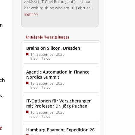
verlässt („IT-Chef Rhino geht“) – ist nun
klar wohin: Rhino wird am 10. Februar...
mehr >>
en
Anstehende Veranstaltungen
Brains on Silicon, Dresden
14. September 2026
9:30
–
18:00
Agentic Automation in Finance
Nordics Summit
ch
15. September 2026
9:00
–
18:30
S-
IT-Optionen für Versicherungen
mit Professor Dr. Jörg Puchan
16. September 2026
8:30
–
15:00
t
Hamburg Payment Expedition 26