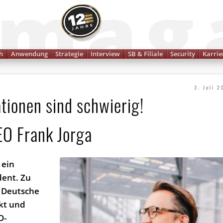
Finanzmagazin
h
Anwendung
Strategie
Interview
SB & Filiale
Security
Karrie
3. Juli 
tionen sind schwierig!
EO Frank Jorga
 ein
dent. Zu
 Deutsche
kt und
O-