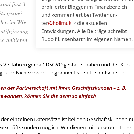
, sind fast 3
pro­fi­lier­ter Blog­ger im Fi­nanz­be­reich
its ge­spei­
und kom­men­tiert bei Twit­ter un­
­den im Wie­
ter
@holimuk
die aktuellen
­ti­fi­zie­rung
Entwicklungen. Alle Beiträge schreibt
Rudolf Linsenbarth im eigenen Namen.
ung an­bie­ten
ses Verfahren gemäß DSGVO gestaltet haben und der Kund
ng oder Nichtverwendung seiner Daten frei entscheidet.
n der Partnerschaft mit Ihren Geschäftskunden – z. B.
ewonnen, können Sie die denn so einfach
g der einzelnen Datensätze ist bei den Geschäftskunden n
eschäftskunden möglich. Wir dienen mit unserem True-