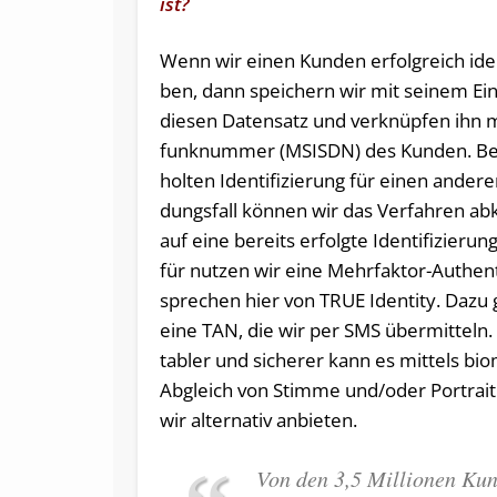
ist?
Wenn wir ei­nen Kun­den er­folg­reich iden­t
ben, dann spei­chern wir mit sei­nem Ein­
die­sen Da­ten­satz und ver­knüp­fen ihn m
fun­k­num­mer (MSISDN) des Kun­den. Bei
hol­ten Iden­ti­fi­zie­rung für ei­nen an­de­
dungs­fall kön­nen wir das Ver­fah­ren ab
auf ei­ne be­reits er­folg­te Iden­ti­fi­zie­ru
für nut­zen wir ei­ne Mehr­fak­tor-Au­then­ti
spre­chen hier von TRUE Iden­ti­ty. Da­zu
ei­ne TAN, die wir per SMS über­mit­teln
ta­bler und si­che­rer kann es mit­tels bio
Ab­gleich von Stim­me und/oder Por­trait
wir al­ter­na­tiv an­bie­ten.
Von den 3,5 Mil­lio­nen Kun