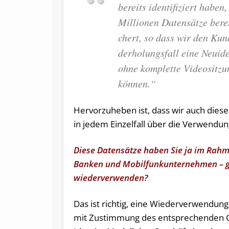
be­reits iden­ti­fi­ziert ha­ben
Mil­lio­nen Da­ten­sät­ze be­re
chert, so dass wir den Kun
der­ho­lungs­fall ei­ne Neui­den
oh­ne kom­plet­te Vi­deo­sit­z
kön­nen.“
Hervorzuheben ist, dass wir auch die
in jedem Einzelfall über die Verwendu
Diese Datensätze haben Sie ja im Rahme
Banken und Mobilfunkunternehmen – g
wiederverwenden?
Das ist richtig, eine Wiederverwendun
mit Zustimmung des entsprechenden G