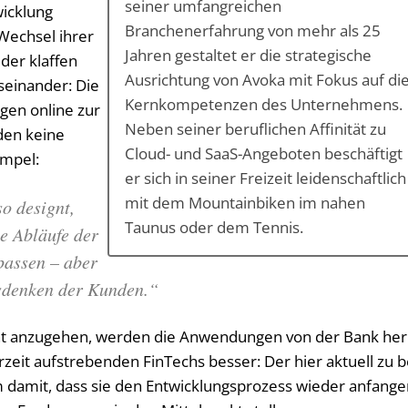
seiner umfangreichen
icklung
Branchenerfahrung von mehr als 25
Wechsel ihrer
Jahren gestaltet er die strategische
der klaffen
Ausrichtung von Avoka mit Fokus auf di
seinander: Die
Kernkompetenzen des Unternehmens.
en online zur
Neben seiner beruflichen Affinität zu
den keine
Cloud- und SaaS-Angeboten beschäftigt
impel:
er sich in seiner Freizeit leidenschaftlich
mit dem Mountainbiken im nahen
o designt,
Taunus oder dem Tennis.
ie Abläufe der
passen – aber
hsdenken der Kunden.“
cht an­zu­ge­hen, wer­den die An­wen­dun­gen von der Bank her
eit auf­stre­ben­den Fin­Techs bes­ser: Der hier ak­tu­ell zu b
em da­mit, dass sie den Ent­wick­lungs­pro­zess wie­der an­fan­ge