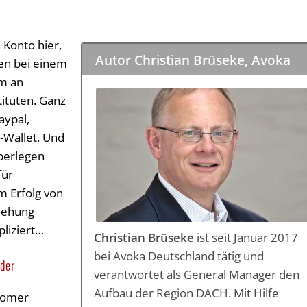
 Konto hier,
Autor Christian Brüseke, Avoka
ien bei einem
um an
ituten. Ganz
aypal,
-Wallet. Und
überlegen
für
m Erfolg von
ziehung
pliziert…
Christian Brüseke
ist seit Januar 2017
bei Avoka Deutschland tätig und
nder
verantwortet als General Manager den
Aufbau der Region DACH. Mit Hilfe
tomer