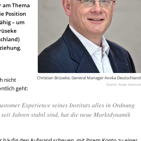
er am Thema
ie Position
ähig – um
Brüseke
schland)
ziehung.
Christian Brüseke, General Manager Avoka Deutschland
h nicht
Avoka Deutsch
ntlich geht:
ustomer Experience seines Instituts alles in Ordnung
 seit Jahren stabil sind, hat die neue Marktdynamik
er häufig den Aufwand scheuen, mit ihrem Konto zu einer