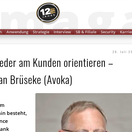
Finanzmagazin
h
Anwendung
Strategie
Interview
SB & Filiale
Security
Karrie
26. Juli 2
eder am Kunden orientieren –
an Brüseke (Avoka)
im
in besteht,
ence
Bank