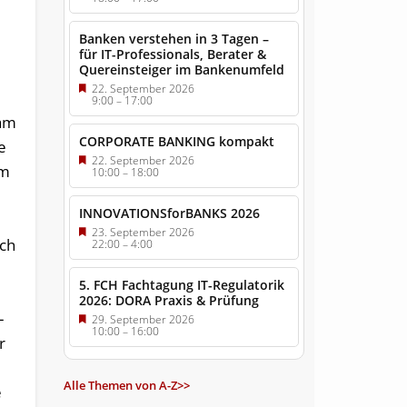
Banken verstehen in 3 Tagen –
für IT-Professionals, Berater &
Quereinsteiger im Bankenumfeld
22. September 2026
9:00
–
17:00
sam
CORPORATE BANKING kompakt
e
22. September 2026
em
10:00
–
18:00
INNOVATIONSforBANKS 2026
23. September 2026
ich
22:00
–
4:00
d
5. FCH Fachtagung IT-Regulatorik
2026: DORA Praxis & Prüfung
-
29. September 2026
10:00
–
16:00
r
Alle Themen von A-Z>>
e