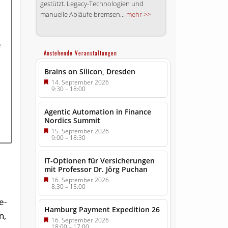
gestützt. Legacy-Technologien und
manuelle Abläufe bremsen...
mehr >>
e
Anstehende Veranstaltungen
Brains on Silicon, Dresden
14. September 2026
9:30
–
18:00
Agentic Automation in Finance
Nordics Summit
15. September 2026
9:00
–
18:30
IT-Optionen für Versicherungen
mit Professor Dr. Jörg Puchan
16. September 2026
8:30
–
15:00
e­
Hamburg Payment Expedition 26
n,
16. September 2026
18:00
–
17:00