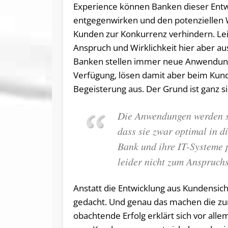
Experience können Banken dieser Entw
entgegenwirken und den potenziellen 
Kunden zur Konkurrenz verhindern. Lei
Anspruch und Wirklichkeit hier aber au
Banken stellen immer neue Anwendung
Verfügung, lösen damit aber beim Kun
Begeisterung aus. Der Grund ist ganz s
Die Anwendungen werden s
dass sie zwar optimal in d
Bank und ihre IT-Systeme 
leider nicht zum Anspruc
Anstatt die Ent­wick­lung aus Kun­den­si
ge­dacht. Und ge­nau das ma­chen die zur­z
ob­ach­ten­de Er­folg er­klärt sich vor al­l