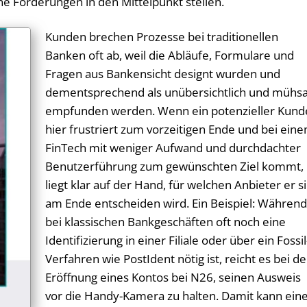
 For­de­run­gen in den Mit­tel­punkt stel­len.
Kunden brechen Prozesse bei traditionellen
Banken oft ab, weil die Abläufe, Formulare und
Fragen aus Bankensicht designt wurden und
dementsprechend als unübersichtlich und müh
empfunden werden. Wenn ein potenzieller Kund
hier frustriert zum vorzeitigen Ende und bei ein
FinTech mit weniger Aufwand und durchdachter
Benutzerführung zum gewünschten Ziel kommt,
liegt klar auf der Hand, für welchen Anbieter er s
am Ende entscheiden wird. Ein Beispiel: Währen
bei klassischen Bankgeschäften oft noch eine
Identifizierung in einer Filiale oder über ein Fossil
Verfahren wie PostIdent nötig ist, reicht es bei de
Eröffnung eines Kontos bei N26, seinen Ausweis
vor die Handy-Kamera zu halten. Damit kann ein