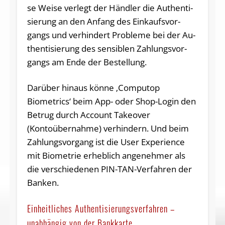
se Wei­se ver­legt der Händ­ler die Au­then­ti­
sie­rung an den An­fang des Ein­kaufs­vor­
gangs und ver­hin­dert Pro­ble­me bei der Au­
then­ti­sie­rung des sen­si­blen Zah­lungs­vor­
gangs am En­de der Bestellung.
Darüber hinaus könne ‚Computop
Biometrics‘ beim App- oder Shop-Login den
Betrug durch Account Takeover
(Kontoübernahme) verhindern. Und beim
Zahlungsvorgang ist die User Experience
mit Biometrie erheblich angenehmer als
die verschiedenen PIN-TAN-Verfahren der
Banken.
Einheitliches Authentisierungsverfahren –
unabhängig von der Bankkarte