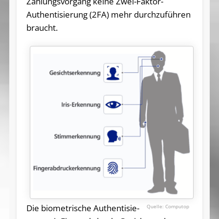
Zahlungsvorgang keine Zwei-Faktor-
Authentisierung (2FA) mehr durchzuführen
braucht.
Die bio­me­tri­sche Au­then­ti­sie­
Computop