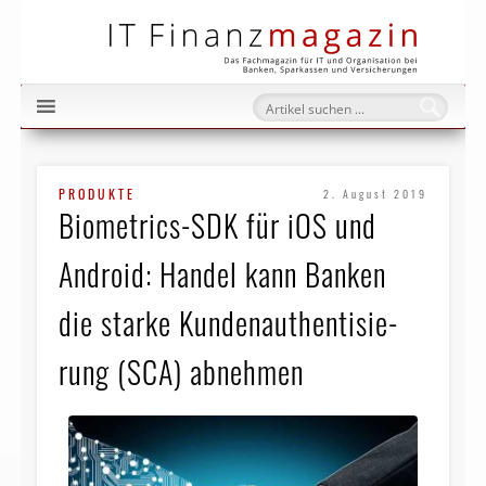
IT Fi
PRODUKTE
2. August 2019
Biometrics-SDK für iOS und
Android: Handel kann Banken
die starke Kun­den­au­then­ti­sie­
rung (SCA) abnehmen