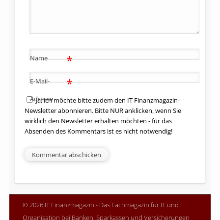
*
Name
*
E-Mail-
Adresse
Ja, ich möchte bitte zudem den IT Finanzmagazin-
Newsletter abonnieren. Bitte NUR anklicken, wenn Sie
wirklich den Newsletter erhalten möchten - für das
Absenden des Kommentars ist es nicht notwendig!
© 2026 IT Finanzmagazin - Das Fachmagazin für IT und
Organisation bei Banken, Sparkassen und Versicherungen