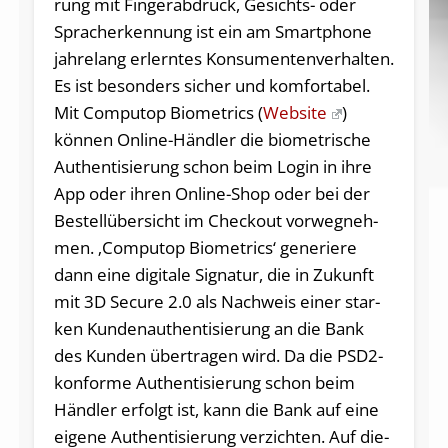
rung mit Fin­ger­ab­druck, Ge­sichts- oder
Sprach­er­ken­nung ist ein am Smart­pho­ne
jah­re­lang er­lern­tes Kon­su­men­ten­ver­hal­ten.
Es ist be­son­ders si­cher und kom­for­ta­bel.
Mit Computop Biometrics (
Website
)
können On­line-Händ­ler die bio­me­tri­sche
Au­then­ti­sie­rung schon beim Log­in in ih­re
App oder ih­ren On­line-Shop oder bei der
Be­stell­über­sicht im Check­out vor­weg­neh­
men. ‚Com­pu­top Bio­metrics‘ ge­ne­rie­re
dann ei­ne di­gi­ta­le Si­gna­tur, die in Zu­kunft
mit 3D Se­cu­re 2.0 als Nach­weis ei­ner star­
ken Kun­den­au­then­ti­sie­rung an die Bank
des Kun­den über­tra­gen wird. Da die PS­D2-
kon­for­me Au­then­ti­sie­rung schon beim
Händ­ler er­folgt ist, kann die Bank auf ei­ne
ei­ge­ne Au­then­ti­sie­rung ver­zich­ten. Auf die­