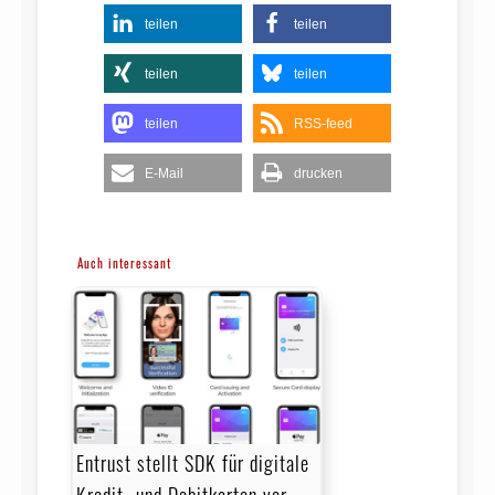
teilen
teilen
teilen
teilen
teilen
RSS-feed
E-Mail
drucken
Auch interessant
Entrust stellt SDK für digitale
Kredit- und Debitkarten vor