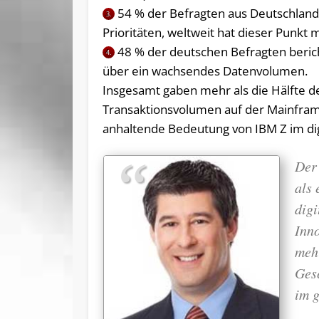
54 % der Befragten aus Deutschland
3.
Prioritäten, weltweit hat dieser Punkt
48 % der deutschen Befragten beric
4.
über ein wachsendes Datenvolumen.
Insgesamt gaben mehr als die Hälfte d
Transaktionsvolumen auf der Mainframe
anhaltende Bedeutung von IBM Z im dig
Der
als
dig
Inn
meh
Gesc
im 