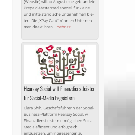
(Website) will ab August eine ge­bran­de­te
Prepaid-Mastercard spe­zi­ell für klei­ne
und mit­tel­stän­di­sche Un­ter­neh­men bie­
ten. Die „XPay Card“ könn­ten Un­ter­neh­
men di­rekt ih­ren...
mehr >>
e
Hearsay Social will Finanzdienstleister
für Social-Media begeistern
Clara Shih, Geschäftsführerin der Social-
Business-Plattform Hearsay Social, will
Finanzdienstleistern ermöglichen Social
Media effizient und erfolgreich
einzusetzen, um Interessenten zu