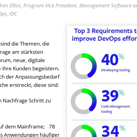
hen Elliot, Program Vice President, Management Software 
ps, IDC
sind die Themen, die
rage am stärksten
rum, neue, digitale
e ihre Kunden begeistern.
ich der Anpassungsbedarf
e erstreckt, diese sind:
 Nachfrage Schritt zu
uf dem Mainframe; 78
ass Anwendungen häufiger