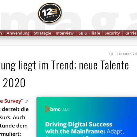
Finanzmagazin
h
Anwendung
Strategie
Interview
SB & Filiale
Security
Karrie
15. Oktober 2
ng liegt im Trend; neue Talente
t 2020
e Survey“
 derzeit die
Kurs. Auch
 stünde dem
rmuliert: