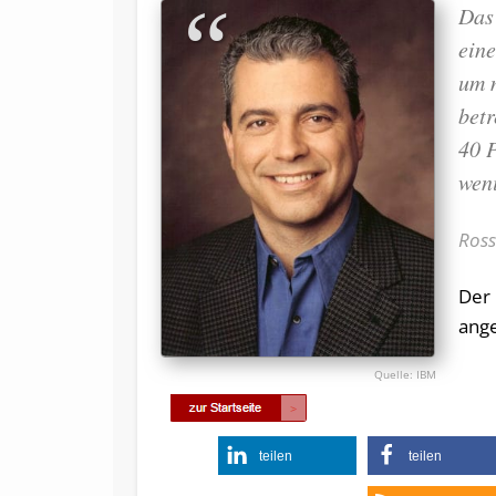
Das
eine
um m
betr
40 P
weni
Ross
Der
ange
IBM
teilen
teilen