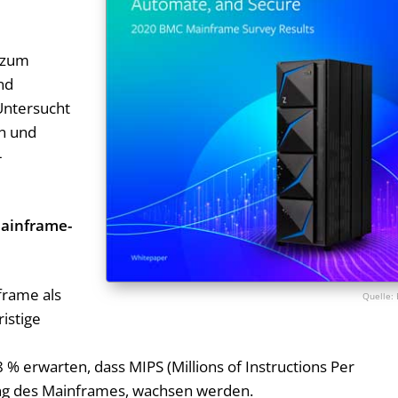
 zum
nd
Untersucht
n und
-
Mainframe-
frame als
istige
% erwarten, dass MIPS (Millions of Instructions Per
ung des Mainframes, wachsen werden.