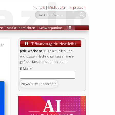
Kontakt
|
Mediadaten
|
Impressum
re
Marktübersichten
Schwerpunkte
020
Jede Woche neu:
Die aktuellen und
wichtigsten Nachrichten zusammen­
gefasst. Kostenlos abonnieren:
E-Mail
*