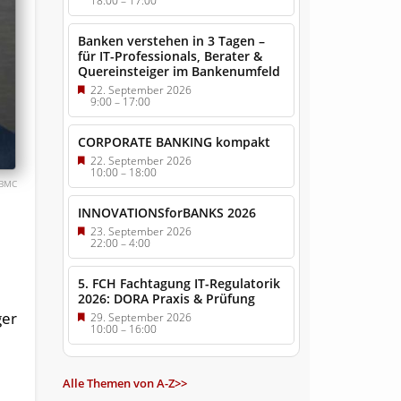
18:00
–
17:00
Banken verstehen in 3 Tagen –
für IT-Professionals, Berater &
Quereinsteiger im Bankenumfeld
22. September 2026
9:00
–
17:00
CORPORATE BANKING kompakt
22. September 2026
10:00
–
18:00
BMC
INNOVATIONSforBANKS 2026
23. September 2026
22:00
–
4:00
5. FCH Fachtagung IT-Regulatorik
2026: DORA Praxis & Prüfung
ger
29. September 2026
10:00
–
16:00
Alle Themen von A-Z>>