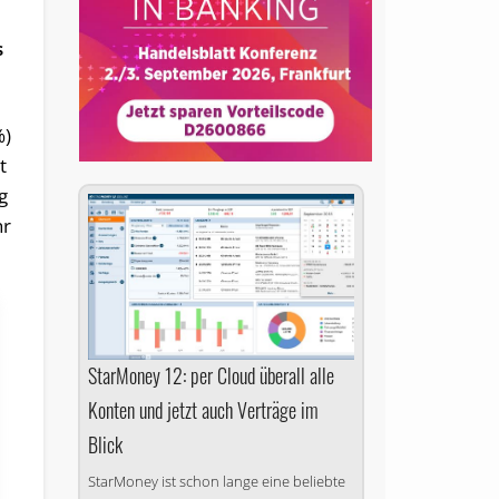
s
%)
t
g
hr
StarMoney 12: per Cloud überall alle
Konten und jetzt auch Verträge im
Blick
StarMoney ist schon lange eine beliebte