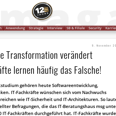
Finanzmagazin
h
Anwendung
Strategie
Interview
SB & Filiale
Security
Karrie
9. November 2
ale Transformation verändert
fte lernen häufig das Falsche!
kstudium gehören heute Softwareentwicklung,
en. IT-Fachkräfte wünschen sich vom Nachwuchs
reichen wie IT-Sicherheit und IT-Architekturen. So lau
ellter Befragungen, die das IT-Beratungshaus msg unte
 IT-Fachkräften durchgeführt hat. IT-Fachkräfte wurd