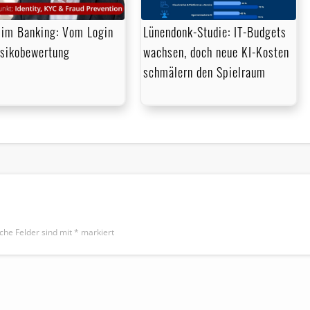
im Banking: Vom Login
Lünendonk-Studie: IT-Budgets
isikobewertung
wachsen, doch neue KI-Kosten
schmälern den Spielraum
iche Felder sind mit
*
markiert