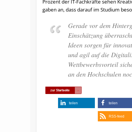
Prozent der IT-Fachkräfte sehen Kreativ
gaben an, dass darauf im Studium beso
Gerade vor dem Hintergr
Einschätzung überrascht.
Ideen sorgen für innova
und agil auf die Digital
Wettbewerbsvorteil sich
an den Hochschulen noc
teilen
teilen
RSS-feed