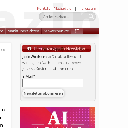
Kontakt
|
Mediadaten
|
Impressum
re
Marktübersichten
Schwerpunkte
016
Jede Woche neu:
Die aktuellen und
wichtigsten Nachrichten zusammen­
gefasst. Kostenlos abonnieren:
E-Mail
*
ten
r
en