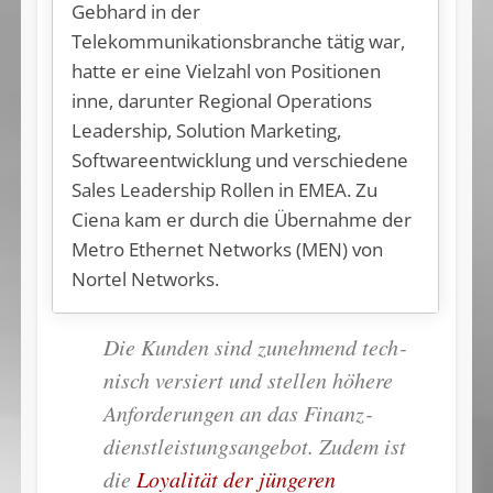
Gebhard in der
Telekommunikationsbranche tätig war,
hatte er eine Vielzahl von Positionen
inne, darunter Regional Operations
Leadership, Solution Marketing,
Softwareentwicklung und verschiedene
Sales Leadership Rollen in EMEA. Zu
Ciena kam er durch die Übernahme der
Metro Ethernet Networks (MEN) von
Nortel Networks.
Die Kun­den sind zu­neh­mend tech­
nisch ver­siert und stel­len hö­he­re
An­for­de­run­gen an das Fi­nanz­
diens­t­­leis­tungs­­­an­ge­bot. Zu­dem ist
die
Loyalität der jüngeren