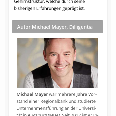
Gehirnstruktur, welche durch seine
bisherigen Erfahrungen geprägt ist.
Autor Michael Mayer, Dilligentia
Michael Mayer
war meh­re­re Jah­re Vor­
stand ei­ner Re­gio­nal­bank und stu­dier­te
Un­ter­neh­mens­füh­rung an der Uni­ver­si­
tät in Augs­burg (MBA). Seit 2017 ist er In­