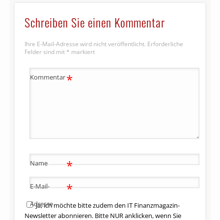
Schreiben Sie einen Kommentar
Ihre E-Mail-Adresse wird nicht veröffentlicht.
Erforderliche
Felder sind mit
*
markiert
*
Kommentar
*
Name
*
E-Mail-
Adresse
Ja, ich möchte bitte zudem den IT Finanzmagazin-
Newsletter abonnieren. Bitte NUR anklicken, wenn Sie