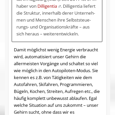
ha­ber von
Dilligentia
. Dil­li­gen­tia lie­fert
die Struk­tur, in­ner­halb de­rer Un­ter­neh­
men und Men­schen ih­re Selbst­steue­
rungs- und Or­ga­ni­sa­ti­ons­kräf­te – aus
sich her­aus – wei­ter­ent­wi­ckeln.
Damit möglichst wenig Energie verbraucht
wird, automatisiert unser Gehirn die
allermeisten Vorgänge und schaltet so viel
wie möglich in den Autopiloten-Modus. Sie
kennen es z.B. von Tätigkeiten wie dem
Autofahren, Skifahren, Programmieren,
Bügeln, Kochen, Streiten, Aufregen etc., die
häufig komplett unbewusst ablaufen. Egal
welche Situation auf uns zukommt – unser
Gehirn sucht, ohne dass wir es