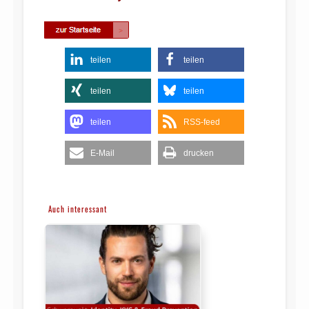
teilen
teilen
teilen
teilen
teilen
RSS-feed
E-Mail
drucken
Auch interessant