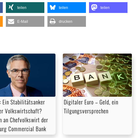
teilen
teilen
teilen
E-Mail
drucken
 Ein Stabilitätsanker
Digitaler Euro – Geld, ein
er Volks­wirt­schaft?
Tilgungsversprechen
n an Chefvolkswirt der
urg Commercial Bank