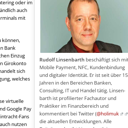
atering oder im
ändlich auch
erminals mit
u können,
en Bank
chen Einzug
Rudolf Linsenbarth
be­schäf­tigt sich mi
en Girokonto
Mobile Payment, NFC, Kundenbindung
andelt sich
und digitaler Identität. Er ist seit über 1
ägung, welches
Jahren in den Bereichen Banken,
Consulting, IT und Handel tätig. Lin­sen­
barth ist profilierter Fachautor und
e virtuelle
Praktiker im Finanzbereich und
 und Google Pay
kommentiert bei Twitter (
@holimuk
Eintracht-Fans
die aktuellen Entwicklungen. Alle
 auch nutzen