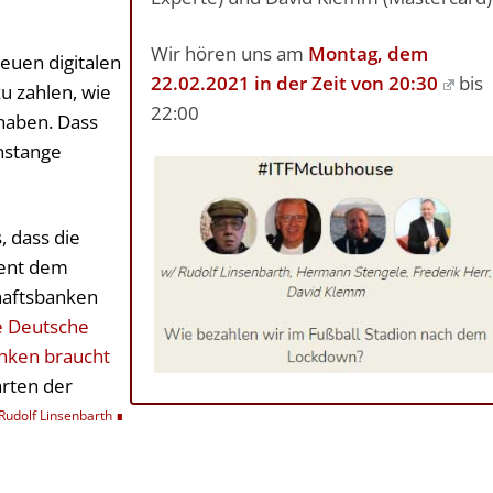
Wir hören uns am
Montag, dem
neuen digitalen
22.02.2021 in der Zeit von 20:30
bis
u zahlen, wie
22:00
 haben. Dass
nstange
, dass die
ment dem
haftsbanken
 Deutsche
anken braucht
arten der
Rudolf Linsenbarth