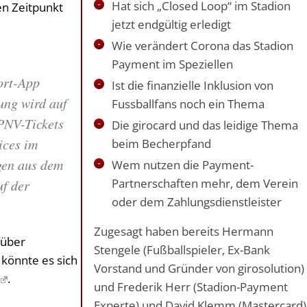
Hat sich „Closed Loop“ im Stadion
en Zeitpunkt
jetzt endgültig erledigt
Wie verändert Corona das Stadion
Payment im Speziellen
ort-App
Ist die finanzielle Inklusion von
ung wird auf
Fussballfans noch ein Thema
PNV-Tickets
Die girocard und das leidige Thema
ices im
beim Becherpfand
gen aus dem
Wem nutzen die Payment-
Partnerschaften mehr, dem Verein
f der
oder dem Zahlungsdienstleister
Zugesagt haben bereits Hermann
t über
Stengele (Fußballspieler, Ex-Bank
 könnte es sich
Vorstand und Gründer von girosolution)
.
und Frederik Herr (Stadion-Payment
Experte) und David Klemm (Mastercard)