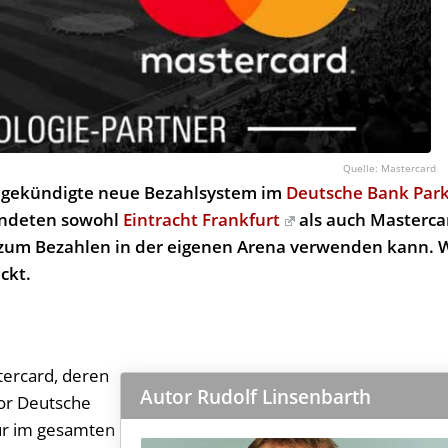
Mastercard
 angekündigte neue Bezahlsystem im
Deutsche Bank Par
ündeten sowohl
Eintracht Frankfurt
als auch Masterca
an zum Bezahlen in der eigenen Arena verwenden kann. 
ckt.
tercard, deren
Autor Rudolf Linsenbarth
or Deutsche
nur im gesamten