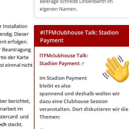
Beiträge schreibt Linsenbarth im
eigenen Namen.
 Installation
#ITFMclubhouse Talk: Stadion
ndig. Dieser
Payment
ent erfolgen.
er Beantragung
ITFMclubhouse Talk:
nte der Karte
Stadion Payment
st einmal nicht
Im Stadion Payment
bleibt es also
spannend und deshalb wollen wir
er berichtet,
dazu eine Clubhouse Session
narbeit im
veranstalten. Dort diskutieren wir die
astercard und
Themen:
ech
steckt.