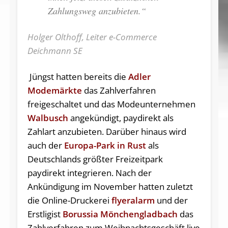
Zahlungsweg anzubieten.“
Holger Olthoff, Leiter e-Commerce
Deichmann SE
Jüngst hatten bereits die
Adler
Modemärkte
das Zahlverfahren
freigeschaltet und das Modeunternehmen
Walbusch
angekündigt, paydirekt als
Zahlart anzubieten. Darüber hinaus wird
auch der
Europa-Park in Rust
als
Deutschlands größter Freizeitpark
paydirekt integrieren. Nach der
Ankündigung im November hatten zuletzt
die Online-Druckerei
flyeralarm
und der
Erstligist
Borussia Mönchengladbach
das
Zahlverfahren zum Weihnachtsgeschäft live