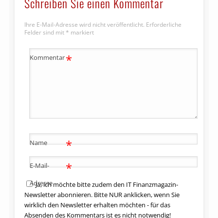
Schreiben Sie einen Kommentar
Ihre E-Mail-Adresse wird nicht veröffentlicht.
Erforderliche
Felder sind mit
*
markiert
*
Kommentar
*
Name
*
E-Mail-
Adresse
Ja, ich möchte bitte zudem den IT Finanzmagazin-
Newsletter abonnieren. Bitte NUR anklicken, wenn Sie
wirklich den Newsletter erhalten möchten - für das
Absenden des Kommentars ist es nicht notwendig!