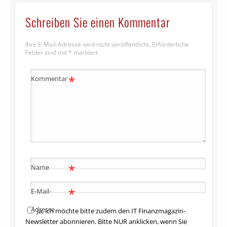
Schreiben Sie einen Kommentar
Ihre E-Mail-Adresse wird nicht veröffentlicht.
Erforderliche
Felder sind mit
*
markiert
*
Kommentar
*
Name
*
E-Mail-
Adresse
Ja, ich möchte bitte zudem den IT Finanzmagazin-
Newsletter abonnieren. Bitte NUR anklicken, wenn Sie