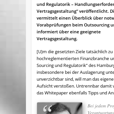
und Regulatorik – Handlungserforde
Vertragsgestaltung“ veröffentlicht. D
vermittelt einen Überblick über not
Vorabprüfungen beim Outsourcing 
informiert über eine geeignete
Vertragsgestaltung.
[U}m die gesetzten Ziele tatsächlich zu
hochreglementierten Finanzbranche um
Sourcing und Regulatorik“ des Hamburg
insbesondere bei der Auslagerung unt
unverzichtbar sind, will man das eigen
Aufsicht verstoßen. Untrennbar damit v
das Whitepaper ebenfalls Tipps und An
Bei jedem Proj
Verantwortung 