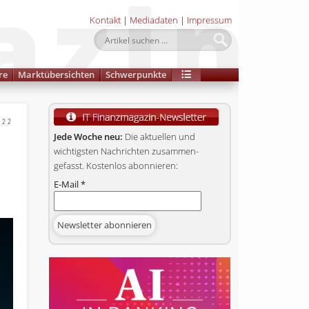
Kontakt
|
Mediadaten
|
Impressum
re
Marktübersichten
Schwerpunkte
022
Jede Woche neu:
Die aktuellen und
wichtigsten Nachrichten zusammen­
gefasst. Kostenlos abonnieren:
E-Mail
*