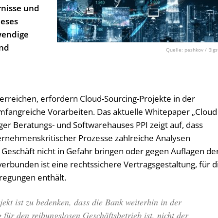
rnisse und
ieses
wendige
und
peshkov / Bigs
 erreichen, erfordern Cloud-Sourcing-Projekte in der
fangreiche Vorarbeiten. Das aktuelle Whitepaper „Cloud
er Beratungs- und Softwarehauses PPI zeigt auf, dass
ernehmenskritischer Prozesse zahlreiche Analysen
e Geschäft nicht in Gefahr bringen oder gegen Auflagen de
erbunden ist eine rechtssichere Vertragsgestaltung, für d
regungen enthält.
ekt ist zu bedenken, dass die Bank weiterhin in der
für den reibungslosen Geschäftsbetrieb ist, nicht der