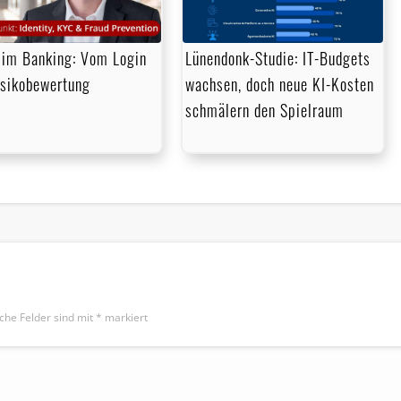
im Banking: Vom Login
Lünendonk-Studie: IT-Budgets
isikobewertung
wachsen, doch neue KI-Kosten
schmälern den Spielraum
iche Felder sind mit
*
markiert