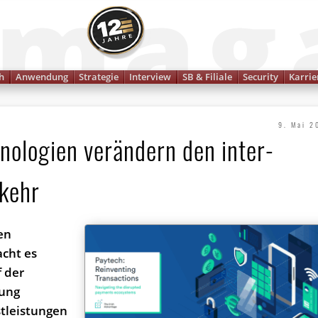
Finanzmagazin
h
Anwendung
Strategie
Interview
SB & Filiale
Security
Karrie
9. Mai 2
no­lo­gi­en verändern den inter­
rkehr
en
acht es
f der
rung
­leis­tun­gen