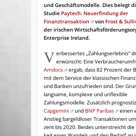
und Ge­schäfts­mo­del­le. Dies be­legt die
Studie
Paytech: Neuerfindung der
Finanztransaktion
von
Frost & Sull
der iri­schen Wirt­schafts­för­de­rungs­or­g
En­t­er­pri­se Ireland.
V
erbessertes „Zahlungserlebnis“ d
erwünscht: Eine Verbraucherumf
Amdocs
ergab, dass 82 Prozent der 
mit dem Service der klassischen Finanz
und Banken unzufrieden sind. Der Grun
langsame, komplexe und unflexible
Zahlungsmodelle. Zusätzlich prognosti
Capgemini
und
BNP Paribas
einen 
An­stieg bar­geld­lo­ser Trans­ak­tio­nen u
zent bis 2020. Bei­des un­ter­streicht die
keit ei­nes Wan­dels und den Be­darf an in­