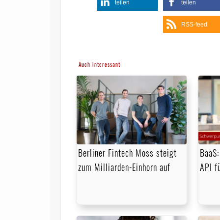
teilen
teilen
RSS-feed
Auch interessant
Berliner Fintech Moss steigt
BaaS:
zum Milliarden-Einhorn auf
API f