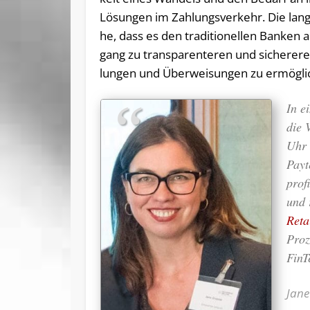
Lö­sun­gen im Zah­lungs­ver­kehr. Die lang­s
he, dass es den tra­di­tio­nel­len Ban­ken
gang zu trans­pa­ren­te­ren und si­che­re­r
lun­gen und Über­wei­sun­gen zu ermögli
In e
die 
Uhr 
Payt
prof
und 
Reta
Proz
FinT
Jane