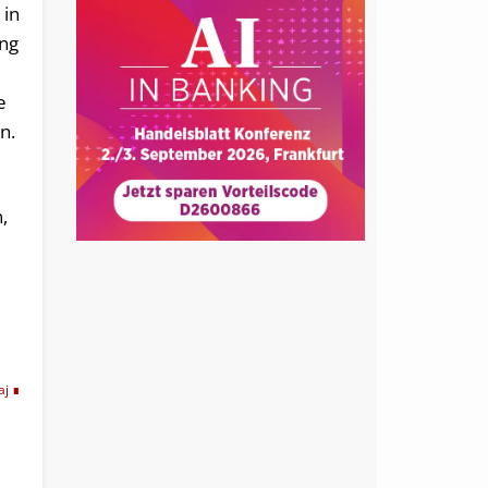
 in
ang
e
n.
,
l
aj