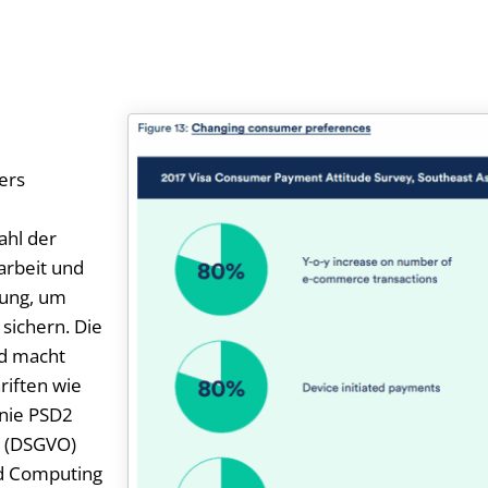
ers
ahl der
rbeit und
tung, um
sichern. Die
nd macht
riften wie
inie PSD2
g (DSGVO)
ud Computing