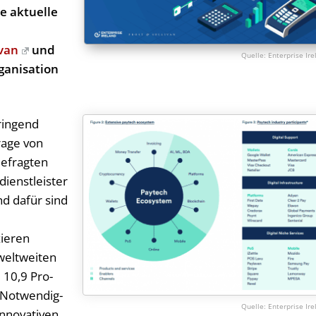
 ak­tu­el­le
ivan
und
Enterprise Ir
a­ni­sa­ti­on
ringend
rage von
Befragten
dienstleister
d dafür sind
zieren
weltweiten
m 10,9 Pro­
 Not­wen­dig­
Enterprise Ir
no­va­ti­ven