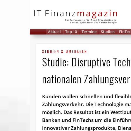
IT 
Aktuell
Top 10
Termine
Studien
FinTec
STUDIEN & UMFRAGEN
Studie: Disruptive Tech­
nationalen Zahlungsve
Kunden wollen schnellen und flexibl
Zahlungsverkehr. Die Technologie m
möglich. Das Resultat ist ein Wettlau
Banken und FinTechs um die Einfüh
innovativer Zah­lungs­pro­duk­te, Dienst