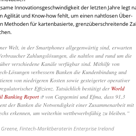
a­me In­no­va­ti­ons­ge­schwin­dig­keit der letz­ten Jah­re legt n
 an Agi­li­tät und Know-how fehlt, um ei­nen naht­lo­sen Über­
en Me­tho­den für kar­ten­ba­sier­te, grenz­über­schrei­ten­de Za
chen.
iner Welt, in der Smartphones allgegenwärtig sind, erwarten
Verbraucher Zahlungslösungen, die nahtlos und rund um die
über verschiedene Kanäle verfügbar sind. Mithilfe von
ech-Lösungen verbessern Banken die Kundenbindung und
itieren von niedrigeren Kosten sowie gesteigerter operativer
regulatorischer Effizienz. Tatsächlich bestätigt der
World
il Banking Report
von Capgemini und Efma, dass 91,3
ent der Banken die Notwendigkeit einer Zusammenarbeit mit
echs erkennen, um weiterhin wettbewerbsfähig zu bleiben.“
 Greene, Fintech-Marktberaterin Enterprise Ireland