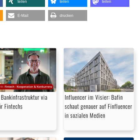
teilen
teilen
teilen
E-Mail
drucken
 Bankinfrastruktur via
Influencer im Visier: Bafin
ür Fintechs
schaut genauer auf Finfluencer
in sozialen Medien