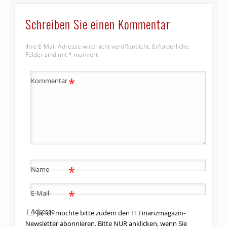
Schreiben Sie einen Kommentar
Ihre E-Mail-Adresse wird nicht veröffentlicht.
Erforderliche
Felder sind mit
*
markiert
*
Kommentar
*
Name
*
E-Mail-
Adresse
Ja, ich möchte bitte zudem den IT Finanzmagazin-
Newsletter abonnieren. Bitte NUR anklicken, wenn Sie