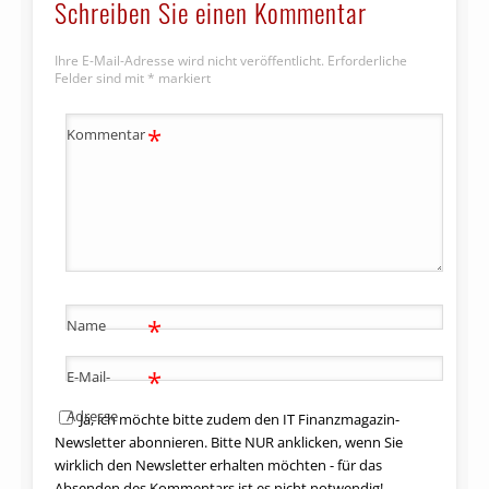
Schreiben Sie einen Kommentar
Ihre E-Mail-Adresse wird nicht veröffentlicht.
Erforderliche
Felder sind mit
*
markiert
*
Kommentar
*
Name
*
E-Mail-
Adresse
Ja, ich möchte bitte zudem den IT Finanzmagazin-
Newsletter abonnieren. Bitte NUR anklicken, wenn Sie
wirklich den Newsletter erhalten möchten - für das
Absenden des Kommentars ist es nicht notwendig!