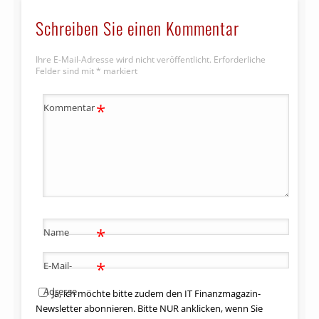
Schreiben Sie einen Kommentar
Ihre E-Mail-Adresse wird nicht veröffentlicht.
Erforderliche
Felder sind mit
*
markiert
*
Kommentar
*
Name
*
E-Mail-
Adresse
Ja, ich möchte bitte zudem den IT Finanzmagazin-
Newsletter abonnieren. Bitte NUR anklicken, wenn Sie