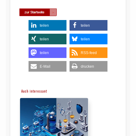
teilen
teilen
teilen
teilen
teilen
RSS-feed
E-Mail
drucken
Auch interessant