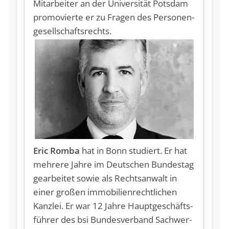
Mit­ar­bei­ter an der Uni­ver­si­tät Pots­dam
pro­mo­vier­te er zu Fra­gen des Per­so­nen­
ge­sell­schafts­rechts.
Eric Romba
hat in Bonn stu­diert. Er hat
meh­re­re Jah­re im Deut­schen Bun­des­tag
ge­ar­bei­tet so­wie als Rechts­an­walt in
einer großen immobilienrechtlichen
Kanzlei. Er war 12 Jah­re Haupt­ge­schäfts­
füh­rer des bsi Bun­des­ver­band Sach­wer­