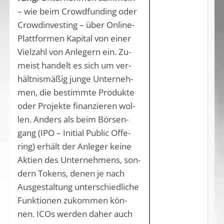
– wie beim Crowd­fun­ding oder
Crow­din­ves­ting – über On­line­-
Platt­for­men Ka­pi­tal von ei­ner
Viel­zahl von An­le­gern ein. Zu­
meist han­delt es sich um ver­
hält­nis­mä­ßig jun­ge Un­ter­neh­
men, die be­stimm­te Pro­duk­te
oder Pro­jek­te fi­nan­zie­ren wol­
len. An­ders als beim Bör­sen­
gang (IPO – In­iti­al Pu­blic Of­fe­
ring) er­hält der An­le­ger kei­ne
Ak­ti­en des Un­ter­neh­mens, son­
dern To­kens, de­nen je nach
Aus­ge­stal­tung un­ter­schied­li­che
Funk­tio­nen zu­kom­men kön­
nen. ICOs wer­den da­her auch