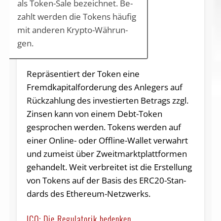
als To­ken-Sa­le be­zeich­net. Be­
zahlt wer­den die To­kens häu­fig
mit an­de­ren Kryp­to-Wäh­run­
gen.
Repräsentiert der Token eine
Fremdkapitalforderung des Anlegers auf
Rückzahlung des investierten Betrags zzgl.
Zinsen kann von einem Debt-Token
gesprochen werden. Tokens werden auf
einer Online- oder Offline-Wallet verwahrt
und zu­meist über Zweit­markt­platt­for­men
ge­han­delt. Weit ver­brei­tet ist die Er­stel­lung
von To­kens auf der Ba­sis des ER­C20-Stan­
dards des Ethe­re­um-Netz­werks.
ICO: Die Regulatorik bedenken