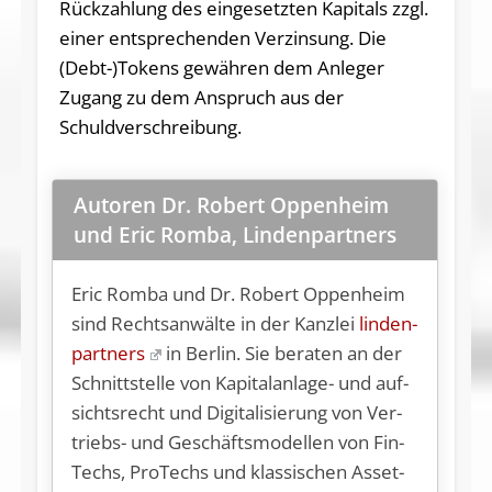
Rückzahlung des eingesetzten Kapitals zzgl.
einer entsprechenden Verzinsung. Die
(Debt-)Tokens gewähren dem Anleger
Zugang zu dem Anspruch aus der
Schuldverschreibung.
Autoren Dr. Robert Oppenheim
und Eric Romba, Lindenpartners
Eric Rom­ba und Dr. Ro­bert Op­pen­heim
sind Rechts­an­wäl­te in der Kanz­lei
lin­den­
part­ners
in Ber­lin. Sie be­ra­ten an der
Schnitt­stel­le von Ka­pi­tal­an­la­ge- und auf­
sichts­recht und Di­gi­ta­li­sie­rung von Ver­
triebs- und Ge­schäfts­mo­del­len von Fin­
Techs, Pro­Techs und klas­si­schen As­set-