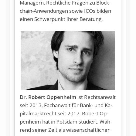
Ma­na­gern. Recht­li­che Fra­gen zu Block­
chain-An­wen­dun­gen so­wie ICOs bil­den
ei­nen Schwer­punkt Ih­rer Be­ra­tung.
Dr. Robert Oppenheim
ist Rechts­an­walt
seit 2013, Fach­an­walt für Bank- und Ka­
pi­tal­markt­recht seit 2017. Ro­bert Op­
pen­heim hat in Pots­dam stu­diert. Wäh­
rend sei­ner Zeit als wis­sen­schaft­li­cher