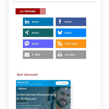
teilen
teilen
teilen
teilen
teilen
RSS-feed
E-Mail
drucken
Auch interessant