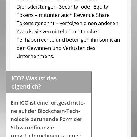
Dienstleistungen. Security- oder Equity-
Tokens – mitunter auch Revenue Share
Tokens genannt – verfolgen einen anderen
Zweck. Sie vermitteln dem Inhaber
Teilhaberrechte und beteiligen ihn somit an
den Gewinnen und Verlusten des
Unternehmens.
ICO? Was ist das
eigentlich?
Ein ICO ist ei­ne fort­ge­schrit­te­
ne auf der Block­chain-Tech­
no­lo­gie be­ru­hen­de Form der
Schwarm­fi­nan­zie­
rung.
Unternehmen sam­meln