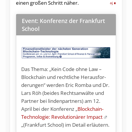
einen großen Schritt näher.
aj
Event: Konferenz der Frankfurt
School
Das The­ma: „Kein Code oh­ne Law –
Block­chain und recht­li­che Her­aus­for­
de­run­gen“ wer­den E­ric Rom­ba und Dr.
Lars Röh (bei­des Rechts­an­wälte und
Part­ner bei lin­den­part­ners) am 12.
April bei der Kon­fe­renz „
Blockchain-
Technologie: Revolutionärer Impact
„(Frank­furt School) im De­tail er­läu­tern.