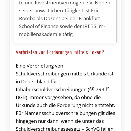
te und In­vest­ment­ver­mö­gen e.V. Ne­ben
sei­ner an­walt­li­chen Tä­tig­keit ist Eric
Rom­ba als Do­zent bei der Frank­furt
School of Fi­nan­ce so­wie der IREBS Im­
mo­bi­li­en­aka­de­mie tätig.
Verbriefen von Forderungen mittels Token?
Eine Verbriefung von
Schuldverschreibungen mittels Urkunde ist
in Deutschland für
Inhaberschuldverschreibungen (§§ 793 ff.
BGB) immer vorgesehen, da ohne die
Urkunde auch die Forderung nicht entsteht.
Für Namensschuldverschreibungen gilt dies
hingegen nur dann, wenn sie unter das
Schuldverschreibungsgesetz – SchVG fallen.