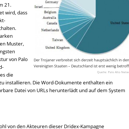
am 21.
et wird, dass
kt-
halten.
Marken
en Muster,
üngsten
ktur von Palo
Der Trojaner verbreitet sich derzeit hauptsächlich in de
Vereinigten Staaten – Deutschland ist erst wenig betrof
d-
Palo Alto Netw
es die
zu installieren. Die Word-Dokumente enthalten ein
rbare Datei von URLs herunterlädt und auf dem System
 wohl von den Akteuren dieser Dridex-Kampagne