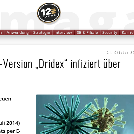
Finanzmagazin
h
Anwendung
Strategie
Interview
SB & Filiale
Security
Karrie
31. Oktober 2
Version „Dridex“ infiziert über
neuen
:
uli 2014)
ts per E-