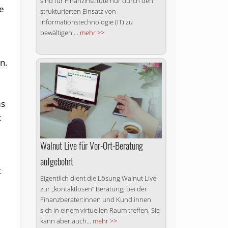
sind für Finanzinstitute nur durch den
ie
strukturierten Einsatz von
Informationstechnologie (IT) zu
bewältigen....
mehr >>
n.
ms
t
Walnut Live für Vor-Ort-Beratung
aufgebohrt
k
Eigentlich dient die Lösung Walnut Live
zur „kontaktlosen“ Beratung, bei der
Finanzberater:innen und Kund:innen
sich in einem virtuellen Raum treffen. Sie
kann aber auch...
mehr >>