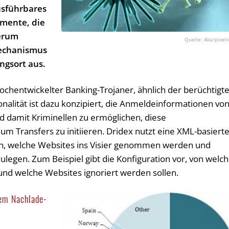
ausführbares
mente, die
derum
Aka/pixeli
Mechanismus
gsort aus.
 hochentwickelter Banking-Trojaner, ähnlich der berüchtigt
nalität ist dazu konzipiert, die Anmeldeinformationen vo
d damit Kriminellen zu ermöglichen, diese
 Transfers zu initiieren. Dridex nutzt eine XML-basiert
ren, welche Websites ins Visier genommen werden und
ulegen. Zum Beispiel gibt die Konfiguration vor, von welc
nd welche Websites ignoriert werden sollen.
lem Nachlade-