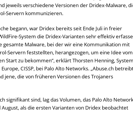
nd jeweils verschiedene Versionen der Dridex-Malware, d
l-Servern kommunizieren.
he begann, war Dridex bereits seit Ende Juli in freier
ildFire-System die Dridex-Varianten sehr effektiv erfasse
ie gesamte Malware, bei der wir eine Kommunikation mit
-Servern feststellten, herangezogen, um eine Idee vom
ren Start zu bekommen“, erklärt Thorsten Henning, Syste
Europe, CISSP, bei Palo Alto Networks. „Abuse.ch betreib
d jene, die von früheren Versionen des Trojaners
h signifikant sind, lag das Volumen, das Palo Alto Networ
nd August, als die ersten Varianten von Dridex beobachtet