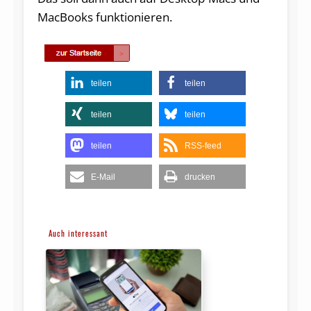
MacBooks funktionieren.
teilen
teilen
teilen
teilen
teilen
RSS-feed
E-Mail
drucken
Auch interessant