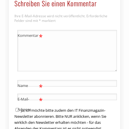
Schreiben Sie einen Kommentar
Ihre E-Mail-Adresse wird nicht veröffentlicht.
Erforderliche
Felder sind mit
*
markiert
*
Kommentar
*
Name
*
E-Mail-
Adresse
Ja, ich möchte bitte zudem den IT Finanzmagazin-
Newsletter abonnieren. Bitte NUR anklicken, wenn Sie
wirklich den Newsletter erhalten möchten - für das
Absenden des Kommentars ist es nicht notwendig!