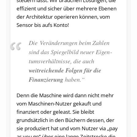
steuern lässt. Wir brauchen Lösungen, die
effizient und sicher über mehrere Ebenen
der Architektur operieren können, vom
Sensor bis aufs Konto!
Die Ver­än­de­run­gen beim Zah­len
sind das Spie­gel­bild neu­er Ei­gen­
tums­ver­hält­nis­se, die auch
weitreichende Folgen für die
Finanzierung
haben.“
Denn die Maschine wird dann nicht mehr
vom Maschinen-Nutzer gekauft und
finanziert oder geleast. Sie bleibt
grundsätzlich in den Büchern dessen, der
sie produziert hat und vom Nutzer via „pay
as you go“ über eine lange Zeitstrecke die