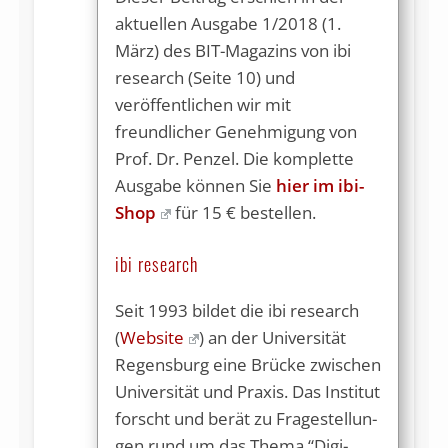
aktuellen Ausgabe 1/2018 (1.
März) des BIT-Magazins von ibi
research (Seite 10) und
veröffentlichen wir mit
freundlicher Genehmigung von
Prof. Dr. Penzel. Die komplette
Ausgabe können Sie
hier im ibi-
Shop
für 15 € bestellen.
ibi research
Seit 1993 bildet die ibi research
(
Website
) an der Universität
Regensburg ei­ne Brücke zwi­schen
Universität und Praxis. Das In­sti­tut
forscht und ber­ät zu Fra­ge­stellun­
gen rund um das The­ma “Digi­