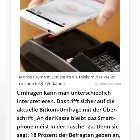
Mobile Payment: Erst stellte die Telekom ihre Wallet
ein, nun folgte Vodafone.
Vodafone
Umfragen kann man unterschiedlich
interpretieren. Das trifft sicher auf die
ak­tu­el­le Bitkom-Um­fra­ge mit der Über­
schrift „An der Kas­se bleibt das Smart­
pho­ne meist in der Ta­sche“ ­zu. Denn sie
sagt: 18 Pro­zent der Be­frag­ten ge­ben an,