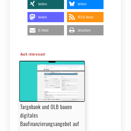
teilen
teilen
teilen
RSS-feed
E-Mail
drucken
Auch interessant
Targobank und OLB bauen
digitales
Baufinanzierungsangebot auf