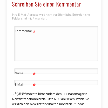
Schreiben Sie einen Kommentar
Ihre E-Mail-Adresse wird nicht veröffentlicht.
Erforderliche
Felder sind mit
*
markiert
*
Kommentar
*
Name
*
E-Mail-
Adresse
Ja, ich möchte bitte zudem den IT Finanzmagazin-
Newsletter abonnieren. Bitte NUR anklicken, wenn Sie
wirklich den Newsletter erhalten möchten - für das