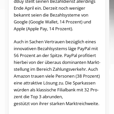
dBuy stellt sei­nen Bezahldienst allerdings
En­de April ein. Derzeit noch we­ni­ger
bekannt seien die Bezahlsysteme von
Goog­le (Goog­le Wallet, 14 Pro­zent) und
Apple (Apple Pay, 14 Pro­zent).
Auch in Sa­chen Vertrau­en bezüglich ei­nes
innovativen Bezahlsystems läge PayPal mit
56 Pro­zent an der Spit­ze. PayPal pro­fitiert
hierbei von der übe­raus domi­nan­ten Markt­
stellung im Be­reich Zahlungs­verkehr. Auch
Amazon trau­en viele Personen (38 Pro­zent)
ei­ne at­traktive Lösung zu. Die Sparkas­sen
wür­den als klas­si­sche Fi­li­al­bank mit 32 Pro­
zent die Top 3 ab­run­den,
ge­stützt von ih­rer starken Markt­reich­weite.