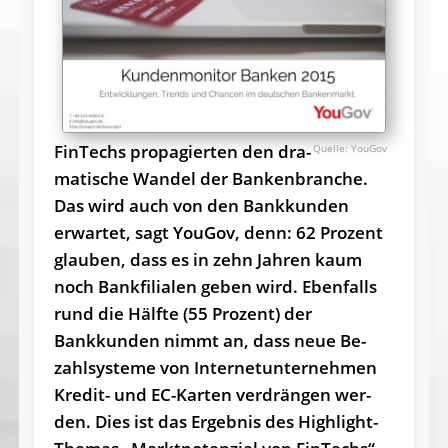
FinTechs pro­pagier­ten den dra­
YouGov
mati­sche Wandel der Bankenbran­che.
Das wird auch von den Bankkun­den
erwartet, sagt YouGov, denn: 62 Pro­zent
glau­ben, dass es in zehn Jah­ren kaum
noch Bankfi­lia­len ge­ben wird. Eben­falls
rund die Hälfte (55 Pro­zent) der
Bankkun­den nimmt an, dass neue Be­
zahl­sys­te­me von In­tern­etun­ternehmen
Kredit- und EC-Kar­ten ver­drän­gen wer­
den. Dies ist das Ergebnis des Highlight-