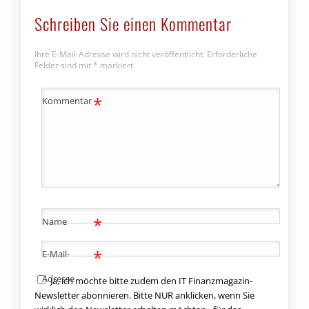
Schreiben Sie einen Kommentar
Ihre E-Mail-Adresse wird nicht veröffentlicht.
Erforderliche
Felder sind mit
*
markiert
*
Kommentar
*
Name
*
E-Mail-
Adresse
Ja, ich möchte bitte zudem den IT Finanzmagazin-
Newsletter abonnieren. Bitte NUR anklicken, wenn Sie