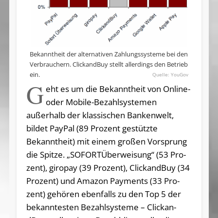
Bekanntheit der alternativen Zahlungssysteme bei den
Verbrauchern. ClickandBuy stellt allerdings den Betrieb
ein.
YouGov
G
eht es um die Bekanntheit von Online-
oder Mobile-Bezahlsystemen
außerhalb der klas­si­schen Bankenwelt,
bildet PayPal (89 Pro­zent ge­stützte
Bekannt­heit) mit ei­nem großen Vor­sprung
die Spit­ze. „SOFORTÜberweisung“ (53 Pro­
zent), gi­ropay (39 Pro­zent), Click­an­dBuy (34
Pro­zent) und Amazon Payments (33 Pro­
zent) gehören eben­falls zu den Top 5 der
bekann­tes­ten Bezahlsysteme – Click­an­