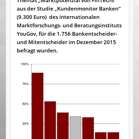
The­mas „Markt­poten­zi­al von FinTechs“
aus der Studie „Kun­denmoni­tor Banken“
(9.300 ­Eu­ro) des in­ternatio­na­len
Marktfor­schungs- und Be­ra­tungs­in­sti­tuts
YouGov, für die 1.756 Bank­ent­schei­der-
und Mit­ent­schei­der im Dezember 2015
be­fragt wur­den.