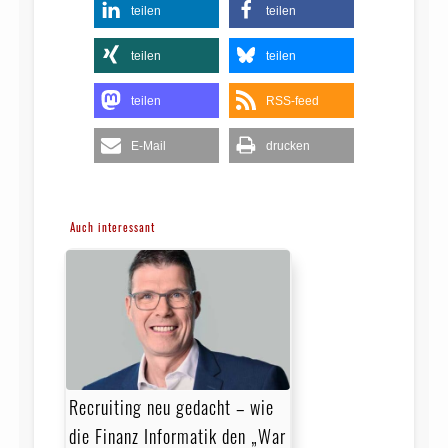
teilen
teilen
teilen
teilen
teilen
RSS-feed
E-Mail
drucken
Auch interessant
Recruiting neu gedacht – wie
die Finanz Informatik den „War