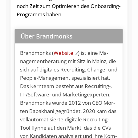
noch Zeit zum Optimieren des Onboarding-
Programms haben.
Über Brandmonks
Brandmonks (
Website
) ist ei­ne Ma­
nage­ment­be­ra­tung mit Sitz in Mainz, die
sich auf di­gi­ta­les Re­cruit­ing, Chan­ge- und
Peop­le-Ma­nage­ment spe­zia­li­siert hat.
Das Kern­team be­steht aus Re­cruit­ing-,
IT-/Soft­ware- und Mar­ke­ting­ex­per­ten.
Brand­mon­ks wur­de 2012 von CEO Mor­
ten Ba­bak­ha­ni ge­grün­det. 2020 kam das
voll­au­to­ma­ti­sier­te di­gi­ta­le Re­cruit­ing-
Tool flyn­ne auf den Markt, das die CVs
von Kan­di­da­ten ana­ly­siert und ih­re Kom­