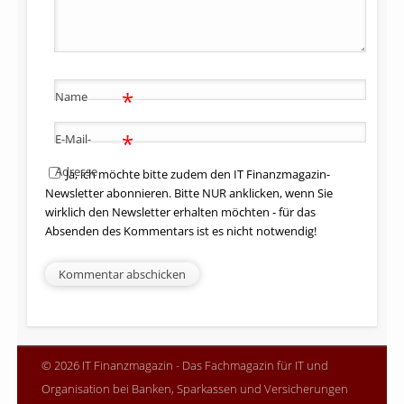
*
Name
*
E-Mail-
Adresse
Ja, ich möchte bitte zudem den IT Finanzmagazin-
Newsletter abonnieren. Bitte NUR anklicken, wenn Sie
wirklich den Newsletter erhalten möchten - für das
Absenden des Kommentars ist es nicht notwendig!
© 2026 IT Finanzmagazin - Das Fachmagazin für IT und
Organisation bei Banken, Sparkassen und Versicherungen