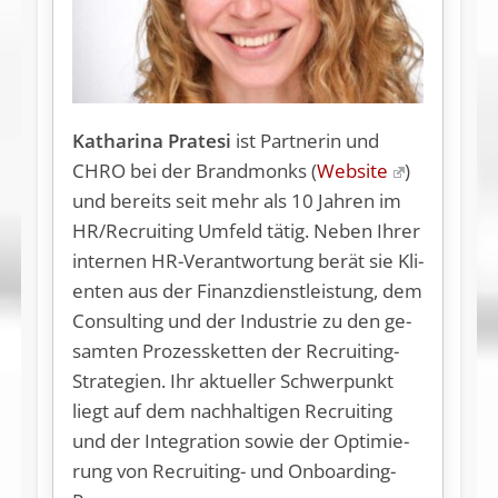
Katharina Pratesi
ist Partnerin und
CHRO bei der Brandmonks (
Website
)
und be­reits seit mehr als 10 Jah­ren im
HR/Re­cruit­ing Um­feld tä­tig. Ne­ben Ih­rer
in­ter­nen HR-Ver­ant­wor­tung be­rät sie Kli­
en­ten aus der Fi­nanz­dienst­leis­tung, dem
Con­sul­ting und der In­dus­trie zu den ge­
sam­ten Pro­zess­ket­ten der Re­cruit­ing-
Stra­te­gi­en. Ihr ak­tu­el­ler Schwer­punkt
liegt auf dem nach­hal­ti­gen Re­cruit­ing
und der In­te­gra­ti­on so­wie der Op­ti­mie­
rung von Re­cruit­ing- und On­boar­ding-