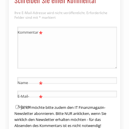
Schreiben Sie einen Kommentar
Ihre E-Mail-Adresse wird nicht veröffentlicht.
Erforderliche
Felder sind mit
*
markiert
*
Kommentar
*
Name
*
E-Mail-
Adresse
Ja, ich möchte bitte zudem den IT Finanzmagazin-
Newsletter abonnieren. Bitte NUR anklicken, wenn Sie
wirklich den Newsletter erhalten möchten - für das
Absenden des Kommentars ist es nicht notwendig!