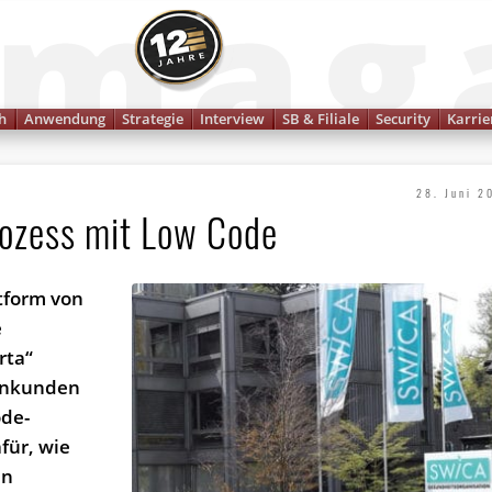
Finanzmagazin
h
Anwendung
Strategie
Interview
SB & Filiale
Security
Karrie
28. Juni 2
rozess mit Low Code
ttform von
e
rta“
menkunden
ode-
für, wie
en