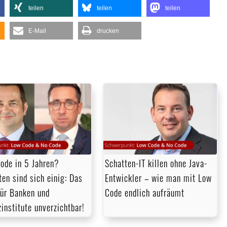
teilen
teilen
teilen
E-Mail
drucken
ode in 5 Jahren?
Schatten-IT killen ohne Java-
ten sind sich einig: Das
Entwickler – wie man mit Low
für Banken und
Code endlich aufräumt
zinstitute unverzichtbar!