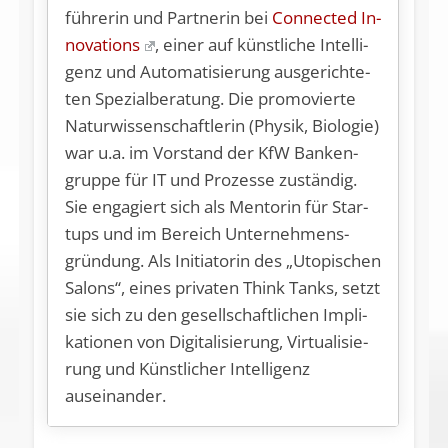
füh­re­rin und Part­ne­rin bei
Con­nec­ted In­
no­va­tions
, ei­ner auf künst­li­che In­tel­li­
genz und Au­to­ma­ti­sie­rung aus­ge­rich­te­
ten Spe­zi­al­be­ra­tung. Die pro­mo­vier­te
Na­tur­wis­sen­schaft­le­rin (Phy­sik, Bio­lo­gie)
war u.a. im Vor­stand der KfW Ban­ken­
grup­pe für IT und Pro­zes­se zu­stän­dig.
Sie en­ga­giert sich als Men­to­rin für Star­
tups und im Be­reich Un­ter­neh­mens­
grün­dung. Als In­itia­to­rin des „Uto­pi­schen
Sa­lon­s“, ei­nes pri­va­ten Think Tanks, setzt
sie sich zu den ge­sell­schaft­li­chen Im­pli­
ka­tio­nen von Di­gi­ta­li­sie­rung, Vir­tua­li­sie­
rung und Künst­li­cher In­tel­li­genz
auseinander.