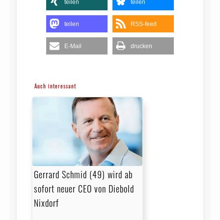
teilen
teilen
teilen
RSS-feed
E-Mail
drucken
Auch interessant
Gerrard Schmid (49) wird ab
sofort neuer CEO von Diebold
Nixdorf