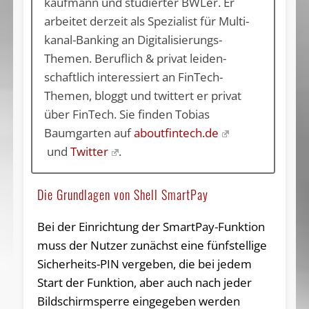
kauf­mann und studier­ter BWLer. Er
arbeitet derzeit als­ Spezia­list für Multi­
kanal-Banking an Digi­talisierungs-
Themen. Beruflich & privat lei­den­
schaftlich in­ter­es­siert an FinTech-
Themen, bloggt und twit­tert er ­privat
über FinTech. Sie fin­den Tobi­as
Baumgar­ten auf
aboutfintech.de
und
Twitter
.
Die Grundlagen von Shell SmartPay
Bei der Einrichtung der SmartPay-Funktion
muss der Nutzer zunächst eine fünfstellige
Sicherheits-PIN vergeben, die bei jedem
Start der Funktion, aber auch nach jeder
Bildschirmsperre eingegeben werden