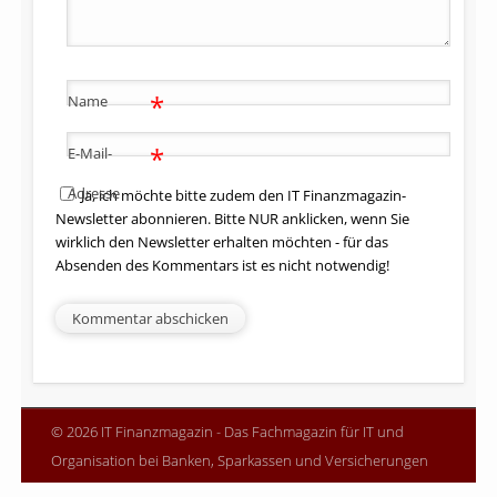
*
Name
*
E-Mail-
Adresse
Ja, ich möchte bitte zudem den IT Finanzmagazin-
Newsletter abonnieren. Bitte NUR anklicken, wenn Sie
wirklich den Newsletter erhalten möchten - für das
Absenden des Kommentars ist es nicht notwendig!
© 2026 IT Finanzmagazin - Das Fachmagazin für IT und
Organisation bei Banken, Sparkassen und Versicherungen