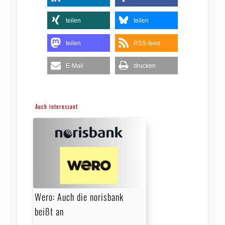
teilen
teilen
teilen
RSS-feed
E-Mail
drucken
Auch interessant
Wero: Auch die norisbank
beißt an