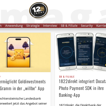
Finanzmagazin
h
Anwendung
Strategie
Interview
SB & Filiale
Security
Karrie
SB & FILIALE
V
1822direkt integriert Docut
ermöglicht Goldinvestments
Photo Payment SDK in ihre
 Gramm in der „willbe“ App
Banking-App
iechtensteinische Landesbank
erweitert jetzt das Angebot seiner
1822direkt, die Direktbank der