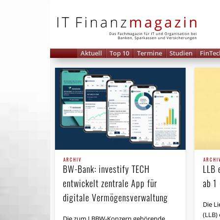
IT 
Aktuell
Top 10
Termine
Studien
FinTec
ARCHIV
ARCHI
BW-Bank: investify TECH
LLB 
entwickelt zentrale App für
ab 1
digitale Vermögensverwaltung
Die L
(LLB) 
Die zum LBBW-Konzern gehörende