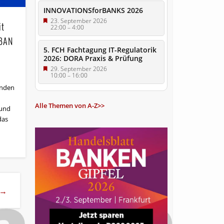
INNOVATIONSforBANKS 2026
23. September 2026
it
22:00
–
4:00
IBAN
5. FCH Fachtagung IT-Regulatorik
2026: DORA Praxis & Prüfung
29. September 2026
10:00
–
16:00
enden
Alle Themen von A-Z>>
 und
das
s →