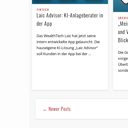
FINTECH
Laic Advisor: KI-Anlageberater in
ARCHI
„Mei
der App
und 
Das WealthTech Laic hat jetzt seine
Blic
intern entwickelte App gelauncht. Die
hauseigene KI-Lösung „Laic Advisor“
Die G
soll Kunden in der App bei der …
vorges
Überb
sonde
← Newer Posts