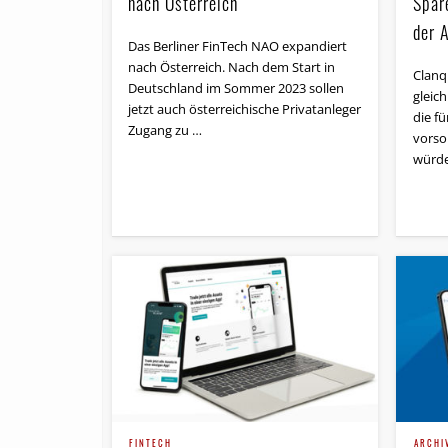
Spare
nach Österreich
der 
Das Berliner FinTech NAO expandiert
nach Österreich. Nach dem Start in
Clanq 
Deutschland im Sommer 2023 sollen
gleic
jetzt auch österreichische Privatanleger
die fü
Zugang zu …
vorso
würde
FINTECH
ARCHI