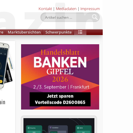
Kontakt
|
Mediadaten
|
Impressum
re
Marktübersichten
Schwerpunkte
ain