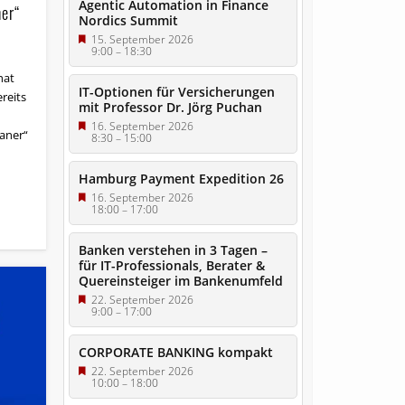
Agentic Automation in Finance
ner“
Nordics Summit
15. September 2026
9:00
–
18:30
hat
IT-Optionen für Versicherungen
reits
mit Professor Dr. Jörg Puchan
16. September 2026
laner“
8:30
–
15:00
Hamburg Payment Expedition 26
16. September 2026
18:00
–
17:00
Banken verstehen in 3 Tagen –
für IT-Professionals, Berater &
Quereinsteiger im Bankenumfeld
22. September 2026
9:00
–
17:00
CORPORATE BANKING kompakt
22. September 2026
10:00
–
18:00