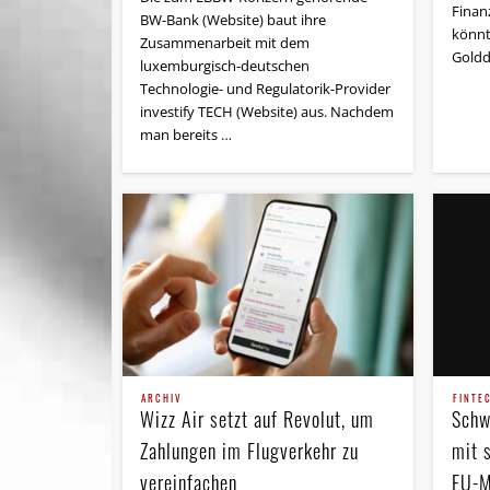
Finanz
BW-Bank (Website) baut ihre
könnt
Zusammenarbeit mit dem
Goldd
luxemburgisch-deutschen
Technologie- und Regulatorik-Provider
investify TECH (Website) aus. Nachdem
man bereits …
ARCHIV
FINTE
Wizz Air setzt auf Revolut, um
Schw
Zahlungen im Flugverkehr zu
mit 
vereinfachen
EU-M