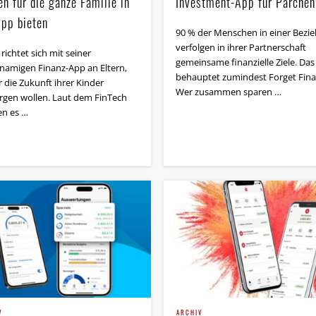
n für die ganze Familie in
Investment-App für Pärchen
App bieten
90 % der Menschen in einer Bezi
verfolgen in ihrer Partnerschaft
richtet sich mit seiner
gemeinsame finanzielle Ziele. Das
hnamigen Finanz-App an Eltern,
behauptet zumindest Forget Fina
r die Zukunft ihrer Kinder
Wer zusammen sparen …
rgen wollen. Laut dem FinTech
n es …
V
ARCHIV