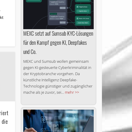
r
kt
MEXC setzt auf Sumsub KYC-Lösungen
für den Kampf gegen KI, Deepfakes
und Co.
MEXC und Sumsub wollen gemeinsam
gegen KI-gesteuerte Cyberkriminalität in
der Kryptobranche vorgehen. Da
künstliche Intelligenz Deepfake-
Technologie günstiger und zugänglicher
mache als je zuvor, sei...
mehr >>
iert
 die