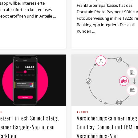
app willbe. Interessierte
Frankfurter Sparkasse, hat das
en ab sofort ein kostenloses
Docutain Photo Payment SDK zu
epot eröffnen und in Anteile …
Fotoüberweisung in ihre 1822dire
Banking-App integriert. Dies soll
Kunden …
CH
ARCHIV
eizer FinTech Sonect steigt
Versicherungskammer integr
seiner Bargeld-App in den
Gini Pay Connect mit IBM in
arkt ein
Versicherungs-App