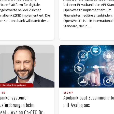
rbare Plattform für digitale
bei einer Privatbank den API-Sta
genswerte bei der Zürcher
OpenWealth implementiert, um
nalbank (ZKB) implementiert. Die
Finanzintermediäre anzubinden.
er Kantonalbank will damit der …
OpenWealth ist ein internationale
Standard, der in …
VIEW
ARCHIV
bankensysteme:
Apobank baut Zusammenarbe
usforderungen beim
mit Avaloq aus
sel – Avaloq Co-CEO Dr.