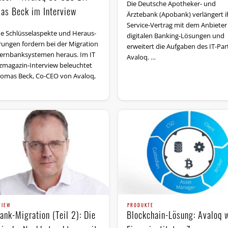
Die Deutsche Apotheker- und
as Beck im Interview
Ärztebank (Apobank) verlängert i
Service-Vertrag mit dem Anbieter
 Schlüs­sel­as­pek­te und Her­aus­­
digitalen Banking-Lösungen und
­run­gen for­dern bei der Mi­gra­ti­on
erweitert die Aufgaben des IT-Par
rn­bank­sys­te­men her­aus. Im IT
Avaloq. …
zmagazin-Interview beleuchtet
homas Beck, Co-CEO von Avaloq,
PRODUKTE
VIEW
Blockchain-Lösung: Avaloq w
ank-Migration (Teil 2): Die