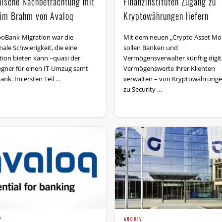
Finanzinstituten Zugang zu
nische Nach­betrachtung mit
Kryptowährungen liefern
 im Brahm von Avaloq
Mit dem neuen „Crypto Asset Mo
poBank-Migration war die
sollen Banken und
ale Schwierigkeit, die eine
Vermögensverwalter künftig digit
tion bieten kann –quasi der
Vermögenswerte ihrer Klienten
gner für einen IT-Umzug samt
verwalten – von Kryptowährunge
ank. Im ersten Teil …
zu Security …
V
ARCHIV