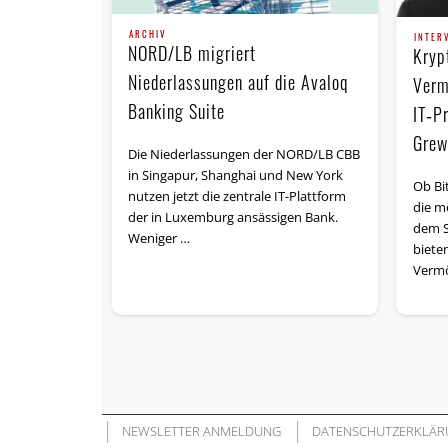
ARCHIV
INTER
NORD/LB migriert
Kryp
Niederlassungen auf die Avaloq
Verm
Banking Suite
IT‑P
Grew
Die Niederlassungen der NORD/LB CBB
in Singapur, Shanghai und New York
Ob Bi
nutzen jetzt die zentrale IT-Plattform
die m
der in Luxemburg ansässigen Bank.
dem S
Weniger …
biete
Vermö
NEWSLETTER ANMELDUNG
DATENSCHUTZERKLÄR