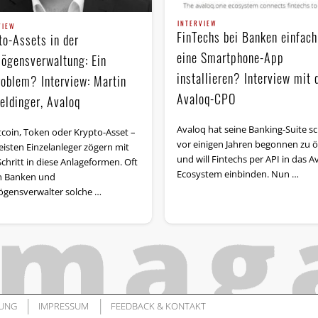
INTERVIEW
VIEW
FinTechs bei Banken einfach
to-Assets in der
eine Smartphone-App
ögensverwaltung: Ein
installieren? Interview mit
roblem? Interview: Martin
Avaloq-CPO
eldinger, Avaloq
Avaloq hat seine Banking-Suite s
tcoin, Token oder Krypto-Asset –
vor einigen Jahren begonnen zu 
eisten Einzelanleger zögern mit
und will Fintechs per API in das A
chritt in diese Anlageformen. Oft
Ecosystem einbinden. Nun …
n Banken und
gensverwalter solche …
UNG
IMPRESSUM
FEEDBACK & KONTAKT