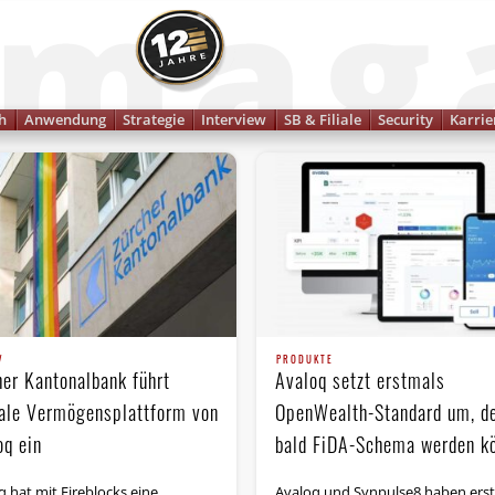
Finanzmagazin
h
Anwendung
Strategie
Interview
SB & Filiale
Security
Karrie
V
PRODUKTE
her Kantonalbank führt
Avaloq setzt erstmals
tale Vermögensplattform von
OpenWealth-Standard um, d
oq ein
bald FiDA-Schema werden k
q hat mit Fireblocks eine
Avaloq und Synpulse8 haben ers