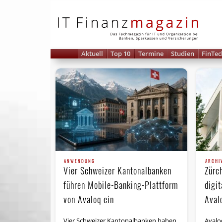
IT 
Aktuell
Top 10
Termine
Studien
FinTec
ANWENDUNG
ARCHI
Vier Schweizer Kantonalbanken
Zürc
führen Mobile-Banking-Plattform
digi
von Avaloq ein
Aval
Vier Schweizer Kantonalbanken haben
Avalo