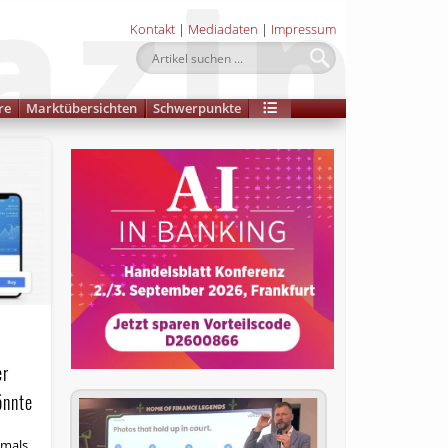
Kontakt
|
Mediadaten
|
Impressum
re
Marktübersichten
Schwerpunkte
er
önnte
tmals