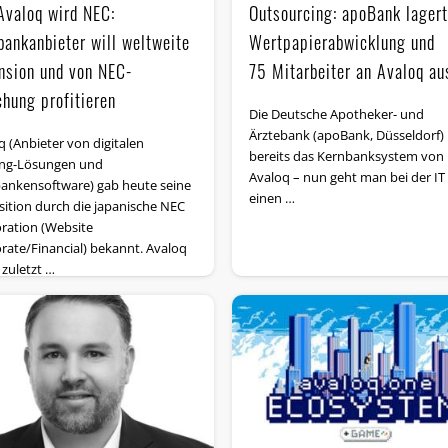
Avaloq wird NEC:
Outsourcing: apoBank lagert
bankanbieter will weltweite
Wert­pa­pier­ab­wick­lung und
nsion und von NEC-
75 Mitarbeiter an Avaloq au
chung profitieren
Die Deutsche Apotheker- und
Ärztebank (apoBank, Düsseldorf) 
q (Anbieter von digitalen
bereits das Kernbanksystem von
ng-Lösungen und
Avaloq – nun geht man bei der IT
ankensoftware) gab heute seine
einen …
sition durch die japanische NEC
ration (Website
rate/Financial) bekannt. Avaloq
 zuletzt …