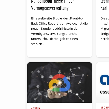
Kundenbedürfnisse in der
tech
Vermögensverwaltung
Karl
Eine weltweite Studie, der „Front-to-
Die a
Back Office Report“ von Avaloq, hat die
maxim
neuen Kundenbedürfnisse in der
Migra
Vermögensverwaltungsbranche
Endge
untersucht. Hierbei gab es einen
Kernb
starken …
ARCHI
ARCHIV