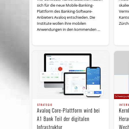
sich für die neue Mobile-Banking-
skalie
Plattform des Banking-Software-
Vermö
Anbieters Avaloq entschieden. Die
Kanto
Institute wollen ihre mobilen
Zürch
Anwendungen in den kommenden …
STRATEGIE
INTER
Avaloq Core-Plattform wird bei
Kern
A1 Bank Teil der digitalen
Hera
Infrastruktur
Wech