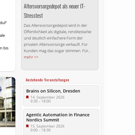
Alters­vorsorge­depot als neuer IT-
Stresstest
dul“
Das Altersvorsorgedepot wird in der
Öffentlichkeit als digitale, renditestarke
ale
und deutlich einfachere Form der
privaten Altersvorsorge verkauft. Für
n bis
Kunden mag das sogar stimmen. Für...
mehr >>
Anstehende Veranstaltungen
Brains on Silicon, Dresden
14. September 2026
9:30
–
18:00
Agentic Automation in Finance
Nordics Summit
15. September 2026
9:00
–
18:30