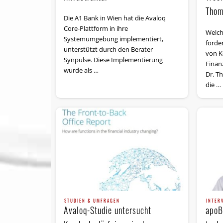
Thom
Die A1 Bank in Wien hat die Avaloq
Core-Plattform in ihre
Welche
Systemumgebung implementiert,
for­de
unterstützt durch den Berater
von Ke
Synpulse. Diese Implementierung
Finan
wurde als …
Dr. T
die …
STUDIEN & UMFRAGEN
INTER
Avaloq-Studie untersucht
apoB