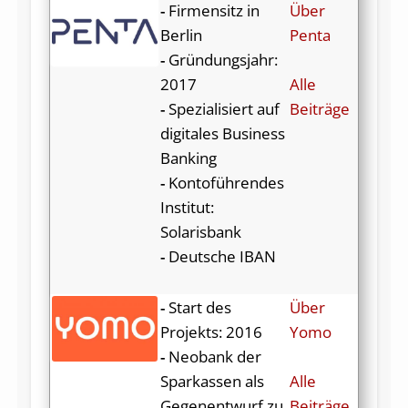
-
Firmensitz in
Über
Berlin
Penta
-
Gründungsjahr:
2017
Alle
-
Spezialisiert auf
Beiträge
digitales Business
Banking
-
Kontoführendes
Institut:
Solarisbank
-
Deutsche IBAN
-
Start des
Über
Projekts: 2016
Yomo
-
Neobank der
Sparkassen als
Alle
Gegenentwurf zu
Beiträge