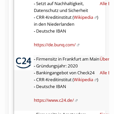
-
Setzt auf Nachhaltigkeit,
Alle Be
Datenschutz und Sicherheit
-
CRR-Kreditinstitut (
Wikipedia
)
in den Niederlanden
-
Deutsche IBAN
https://de.bunq.com/
-
Firmensitz in Frankfurt am Main
Über C
-
Gründungsjahr: 2020
-
Bankingangebot von Check24
Alle Be
-
CRR-Kreditinstitut (
Wikipedia
)
-
Deutsche IBAN
https://www.c24.de/