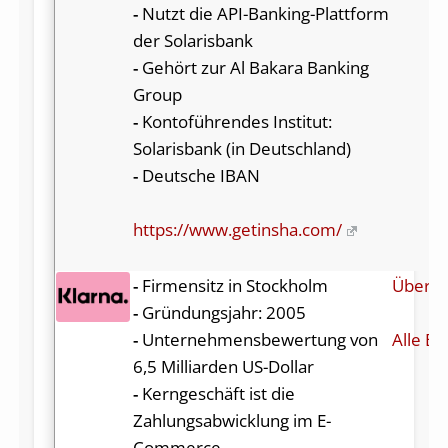
-
Nutzt die API-Banking-Plattform
der Solarisbank
-
Gehört zur Al Bakara Banking
Group
-
Kontoführendes Institut:
Solarisbank (in Deutschland)
-
Deutsche IBAN
https://www.getinsha.com/
-
Firmensitz in Stockholm
Über K
-
Gründungsjahr: 2005
-
Unternehmensbewertung von
Alle Be
6,5 Milliarden US-Dollar
-
Kerngeschäft ist die
Zahlungsabwicklung im E-
Commerce