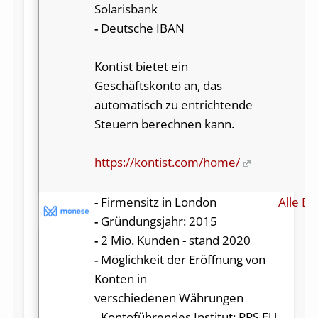
Solarisbank
-
Deutsche IBAN
Kontist bietet ein
Geschäftskonto an, das
automatisch zu entrichtende
Steuern berechnen kann.
https://kontist.com/home/
-
Firmensitz in London
Alle Be
-
Gründungsjahr: 2015
-
2 Mio. Kunden - stand 2020
-
Möglichkeit der Eröffnung von
Konten in
verschiedenen Währungen
-
Kontoführendes Institut: PPS EU