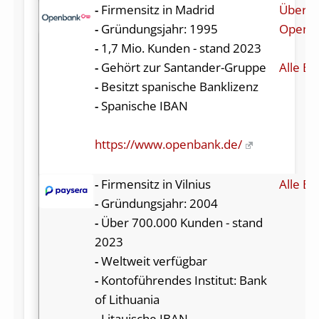
-
Firmensitz in Madrid
Über
-
Gründungsjahr: 1995
Openb
-
1,7 Mio. Kunden - stand 2023
-
Gehört zur Santander-Gruppe
Alle Be
-
Besitzt spanische Banklizenz
-
Spanische IBAN
https://www.openbank.de/
-
Firmensitz in Vilnius
Alle Be
-
Gründungsjahr: 2004
-
Über 700.000 Kunden - stand
2023
-
Weltweit verfügbar
-
Kontoführendes Institut: Bank
of Lithuania
-
Litauische IBAN