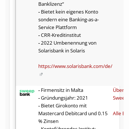
Banklizenz“
-
Bietet kein eigenes Konto
sondern eine Banking-as-a-
Service Plattform
-
CRR-Kreditinstitut
-
2022 Umbenennung von
Solarisbank in Solaris
https://www.solarisbank.com/de/
-
Firmensitz in Malta
Über
-
Gründungsjahr: 2021
Sweep
-
Bietet Girokonto mit
Mastercard Debitcard und 0.15
Alle Be
% Zinsen
-
Kontoführendes Institut: