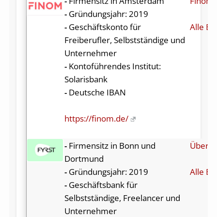
-
Firmensitz in Amsterdam
Finom 
-
Gründungsjahr: 2019
-
Geschäftskonto für
Alle Be
Freiberufler, Selbstständige und
Unternehmer
-
Kontoführendes Institut:
Solarisbank
-
Deutsche IBAN
https://finom.de/
-
Firmensitz in Bonn und
Über F
Dortmund
-
Gründungsjahr: 2019
Alle Be
-
Geschäftsbank für
Selbstständige, Freelancer und
Unternehmer