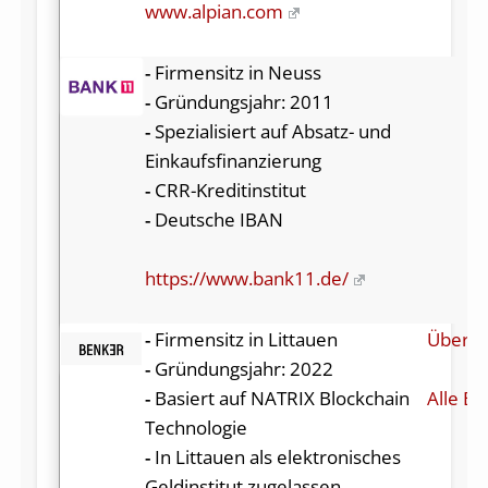
www.alpian.com
-
Firmensitz in Neuss
-
Gründungsjahr: 2011
-
Spezialisiert auf Absatz- und
Einkaufsfinanzierung
-
CRR-Kreditinstitut
-
Deutsche IBAN
https://www.bank11.de/
-
Firmensitz in Littauen
Über B
-
Gründungsjahr: 2022
-
Basiert auf NATRIX Blockchain
Alle Be
Technologie
-
In Littauen als elektronisches
Geldinstitut zugelassen